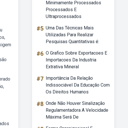
Minimamente Processados
Processados E
Ultraprocessados
#5
Uma Das Técnicas Mais
ou
Utilizadas Para Realizar
os,
Pesquisas Quantitativas é:
exigem
#6
O Grafico Sobre Exportacoes E
 são
Importacoes Da Industria
Extrativa Mineral
#7
Importância Da Relação
derado
Indissociável Da Educação Com
o,
Os Direitos Humanos
#8
Onde Não Houver Sinalização
Regulamentadora A Velocidade
Máxima Será De
zados