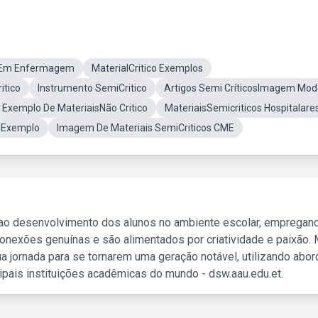
osEm Enfermagem
MaterialCritico Exemplos
itico
Instrumento SemiCritico
Artigos Semi CríticosImagem Mod
Exemplo De MateriaisNão Critico
MateriaisSemicriticos Hospitalare
s Exemplo
Imagem De Materiais SemiCriticos CME
 ao desenvolvimento dos alunos no ambiente escolar, empregan
nexões genuínas e são alimentados por criatividade e paixão. 
a jornada para se tornarem uma geração notável, utilizando abo
ipais instituições acadêmicas do mundo - dsw.aau.edu.et.