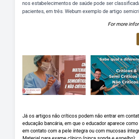
nos estabelecimentos de saúde pode ser classificad
pacientes, em três. Webum exemplo de artigo semicrí
For more infor
Já os artigos não críticos podem não entrar em conta
educação bancária, em que o educador aparece como s
em contato com a pele íntegra ou com mucosas íntegr
Material para exame clínico (pinça sonda e espelho);.