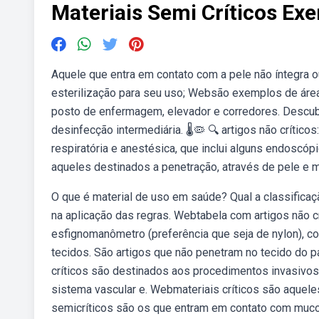
Materiais Semi Críticos Ex
Aquele que entra em contato com a pele não íntegra 
esterilização para seu uso; Websão exemplos de área 
posto de enfermagem, elevador e corredores. Descub
desinfecção intermediária. 🌡️🦠 🔍 artigos não crític
respiratória e anestésica, que inclui alguns endoscóp
aqueles destinados a penetração, através de pele e 
O que é material de uso em saúde? Qual a classificaç
na aplicação das regras. Webtabela com artigos não cr
esfignomanômetro (preferência que seja de nylon), c
tecidos. São artigos que não penetram no tecido do p
críticos são destinados aos procedimentos invasivos
sistema vascular e. Webmateriais críticos são aquel
semicríticos são os que entram em contato com mucos