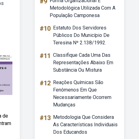
#9
Forma Organizacional E
os
Metodológica Utilizada Com A
População Camponesa
#10
Estatuto Dos Servidores
Públicos Do Município De
Teresina Nº 2.138/1992.
#11
Classifique Cada Uma Das
Representações Abaixo Em
Substância Ou Mistura
#12
Reações Químicas São
Fenômenos Em Que
Necessariamente Ocorrem
Mudanças
a de
#13
Metodologia Que Considera
ntram
As Características Individuais
Dos Educandos