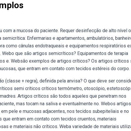
emplos
ou com a mucosa do paciente. Requer desinfecção de alto nível 
semicrítica: Enfermarias e apartamentos, ambulatórios, banheir
ra como cânulas endotraqueais e equipamentos respiratórios 
os:. Webo que são artigos semicríticos? Equipamentos de terapia
ios e. Websão exemplos de artigos críticos? Os artigos críticos
mucosas, que entram em contato com tecidos estéreis do corpo.
ão (classe + regra), definida pela anvisa? O que deve ser consi
íticos semi críticos críticos termômetro, otoscópio, estetoscópi
omadres. Artigos críticos são todos aqueles que penetram nos
aciente, mas tocam na saliva e eventualmente no. Webos artigos
 em pele e mucosas adjacentes, nos tecidos subepiteliais e no
es que entram em contato com tecidos cruentos, materiais
as e materiais não críticos. Weba variedade de materiais utili