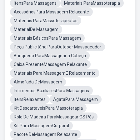
ItensPara Massagens
Materiais ParaMassoterapia
AcessóriosPara Massagem Relaxante
Materiais ParaMassoterapeutas
MaterialDe Massagem
Materiais BásicosPara Massagem
Peça Publicitária ParaOutdoor Massageador
Brinquedo ParaMassagear a Cabeça
Caixa PresenteMassagem Relaxante
Materiais Para MassagemE Relaxamento
Almofada DeMassagem
Intrmentos AuxiliaresPara Massagens
ItensRelaxantes
AgataPara Massagem
Kit DescartaveisPara Massoterapia
Rolo De Madeira ParaMassagear OS Pés
Kit Para MassagemCorporal
Pacote DeMassagem Relaxante