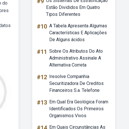
#9
Os Sistemas De Estratificação
o do
Estão Divididos Em Quatro
hores
Tipos Diferentes
idatos
#10
A Tabela Apresenta Algumas
Características E Aplicações
De Alguns ácidos
#11
Sobre Os Atributos Do Ato
Administrativo Assinale A
Alternativa Correta
#12
Iresolve Companhia
Securitizadora De Creditos
Financeiros S.a. Telefone
#13
Em Qual Era Geológica Foram
Identificados Os Primeiros
Organismos Vivos
#14
Em Quais Circunstâncias As