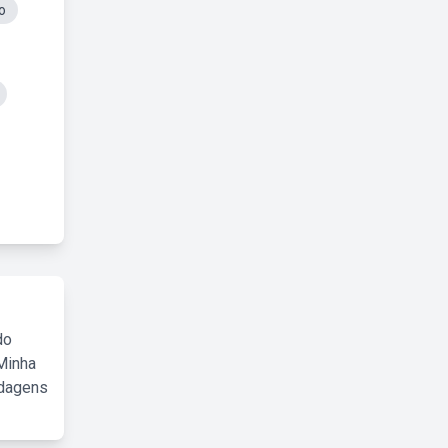
o
do
Minha
rdagens