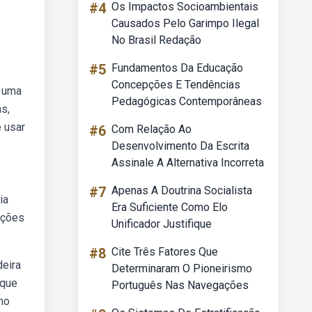
#4
Os Impactos Socioambientais
Causados Pelo Garimpo Ilegal
No Brasil Redação
#5
Fundamentos Da Educação
Concepções E Tendências
e uma
Pedagógicas Contemporâneas
s,
 usar
#6
Com Relação Ao
Desenvolvimento Da Escrita
Assinale A Alternativa Incorreta
#7
Apenas A Doutrina Socialista
ia
Era Suficiente Como Elo
oções
Unificador Justifique
#8
Cite Três Fatores Que
deira
Determinaram O Pioneirismo
 que
Português Nas Navegações
mo