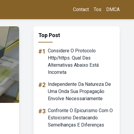
Contact
Tos
DMCA
Top Post
#1
Considere O Protocolo
Http/https. Qual Das
Alternativas Abaixo Está
Incorreta
#2
Independente Da Natureza De
Uma Onda Sua Propagação
Envolve Necessariamente
#3
Confronte O Epicurismo Com O
Estoicismo Destacando
Semelhanças E Diferenças