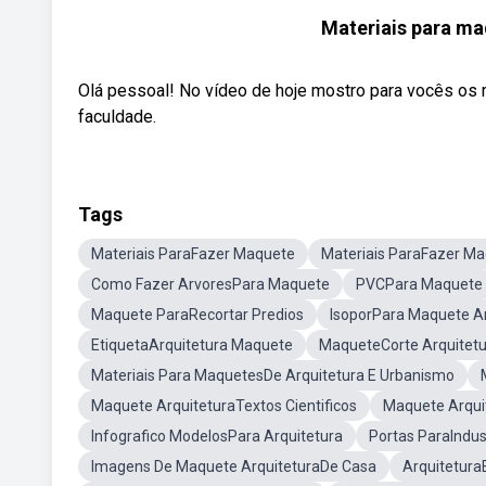
Materiais para ma
Olá pessoal! No vídeo de hoje mostro para vocês os 
faculdade.
Tags
Materiais ParaFazer Maquete
Materiais ParaFazer M
Como Fazer ArvoresPara Maquete
PVCPara Maquete
Maquete ParaRecortar Predios
IsoporPara Maquete Ar
EtiquetaArquitetura Maquete
MaqueteCorte Arquitetu
Materiais Para MaquetesDe Arquitetura E Urbanismo
Maquete ArquiteturaTextos Cientificos
Maquete Arqui
Infografico ModelosPara Arquitetura
Portas ParaIndu
Imagens De Maquete ArquiteturaDe Casa
Arquitetur