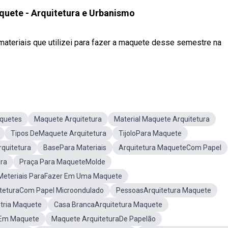
quete - Arquitetura e Urbanismo
materiais que utilizei para fazer a maquete desse semestre na
aquetes
Maquete Arquitetura
Material Maquete Arquitetura
Tipos DeMaquete Arquitetura
TijoloPara Maquete
quitetura
BasePara Materiais
Arquitetura MaqueteCom Papel
ra
Praça Para MaqueteMolde
Meteriais ParaFazer Em Uma Maquete
teturaCom Papel Microondulado
PessoasArquitetura Maquete
stria Maquete
Casa BrancaArquitetura Maquete
aEm Maquete
Maquete ArquiteturaDe Papelão