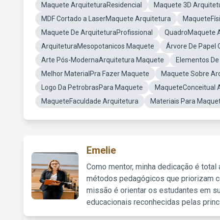
Maquete ArquiteturaResidencial
Maquete 3D Arquitet
MDF Cortado a LaserMaquete Arquitetura
MaqueteFísi
Maquete De ArquiteturaProfissional
QuadroMaquete A
ArquiteturaMesopotanicos Maquete
Árvore De Papel
Arte Pós-ModernaArquitetura Maquete
Elementos De
Melhor MaterialPra Fazer Maquete
Maquete Sobre Ar
Logo Da PetrobrasPara Maquete
MaqueteConceitual A
MaqueteFaculdade Arquitetura
Materiais Para Maque
Emelie
Como mentor, minha dedicação é total
métodos pedagógicos que priorizam co
missão é orientar os estudantes em su
educacionais reconhecidas pelas princ