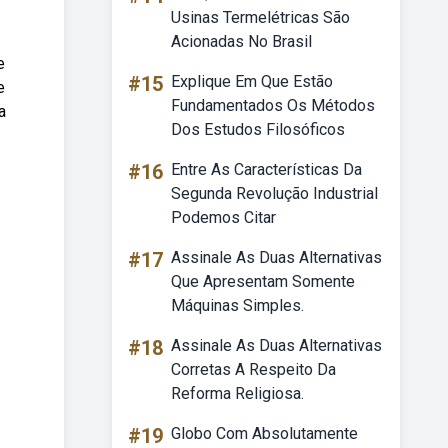
Usinas Termelétricas São
Acionadas No Brasil
e
#15
Explique Em Que Estão
e
Fundamentados Os Métodos
a
Dos Estudos Filosóficos
#16
Entre As Características Da
Segunda Revolução Industrial
Podemos Citar
#17
Assinale As Duas Alternativas
Que Apresentam Somente
Máquinas Simples.
#18
Assinale As Duas Alternativas
Corretas A Respeito Da
Reforma Religiosa.
#19
Globo Com Absolutamente