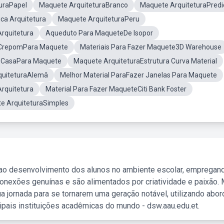
uraPapel
Maquete ArquiteturaBranco
Maquete ArquiteturaPredi
ca Arquitetura
Maquete ArquiteturaPeru
rquitetura
Aqueduto Para MaqueteDe Isopor
 CrepomPara Maquete
Materiais Para Fazer Maquete3D Warehouse
 CasaPara Maquete
Maquete ArquiteturaEstrutura Curva Material
quiteturaAlemâ
Melhor Material ParaFazer Janelas Para Maquete
rquitetura
Material Para Fazer MaqueteCiti Bank Foster
te ArquiteturaSimples
 ao desenvolvimento dos alunos no ambiente escolar, empregan
nexões genuínas e são alimentados por criatividade e paixão. 
a jornada para se tornarem uma geração notável, utilizando abo
ipais instituições acadêmicas do mundo - dsw.aau.edu.et.