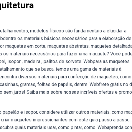
uitetura
detalhamentos, modelos físicos são fundamentais a elucidar a
ebdentre os materiais básicos necessários para a elaboração d
por maquetes em corte, maquetes abstratas, maquetes detalhada
s os materiais necessários para fazer uma maquete? Você pode
el, isopor , madeira , palitos de sorvete. Webpara as maquetes
detalhamento que se busca, temos uma gama de materiais à
ê encontra diversos materiais para confecção de maquetes, como
asinhas, gramas, folhas de papéis, dentre. Webfrete grátis no d
do sem juros! Saiba mais sobre nossas incríveis ofertas e prom
 papelão e isopor, considere utilizar outros materiais, como ma
 a criar maquetes impressionantes com este guia passo a passo,
escubra quais materiais usar, como pintar, como. Webaprenda co