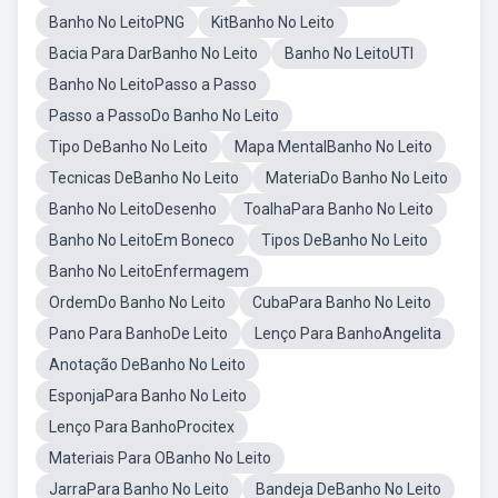
Banho No LeitoPNG
KitBanho No Leito
Bacia Para DarBanho No Leito
Banho No LeitoUTI
Banho No LeitoPasso a Passo
Passo a PassoDo Banho No Leito
Tipo DeBanho No Leito
Mapa MentalBanho No Leito
Tecnicas DeBanho No Leito
MateriaDo Banho No Leito
Banho No LeitoDesenho
ToalhaPara Banho No Leito
Banho No LeitoEm Boneco
Tipos DeBanho No Leito
Banho No LeitoEnfermagem
OrdemDo Banho No Leito
CubaPara Banho No Leito
Pano Para BanhoDe Leito
Lenço Para BanhoAngelita
Anotação DeBanho No Leito
EsponjaPara Banho No Leito
Lenço Para BanhoProcitex
Materiais Para OBanho No Leito
JarraPara Banho No Leito
Bandeja DeBanho No Leito