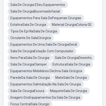
Sala De Cirurgia ESeu Equipamentos
Sala De CirurgiaBucomaxilofacial
Equipamentos Para Sala DePequenas Cirurgias
EstativaSala De Cirurgia
Material CirurgiaColuna GE
Tipos De Epi NaSala De Cirurgia
Circulante De SalaCirúrgica
Equipamentos De Uma Sala De CirurgiaGeral
Sala De CirurgiaEstação Com Computador
Itens ParaSala De Cirurgia
Sala De CirurgiaDesenho
Sala De CirurgiaClamper
EstruturaSala De Cirurgia
Equipamentos Mobiliários DeUma Sala Cirúrgica
ParedeDa Sala De Cirurgia
MateSala De Cirurgia
Equipamentos DaIntubação Na Sala De Cirurgia
Sala De CirurgiaEscura
MaqueteSala De Cirurgia
Imagem DosEquipamentos Da Sala De Cirurgia
Focus CentralSala Cirurgic