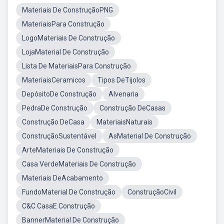
Materiais De ConstruçãoPNG
MateriaisPara Construção
LogoMateriais De Construção
LojaMaterial De Construção
Lista De MateriaisPara Construção
MateriaisCeramicos
Tipos DeTijolos
DepósitoDe Construção
Alvenaria
PedraDe Construção
Construção DeCasas
Construção DeCasa
MateriaisNaturais
ConstruçãoSustentável
AsMaterial De Construção
ArteMateriais De Construção
Casa VerdeMateriais De Construção
Materiais DeAcabamento
FundoMaterial De Construção
ConstruçãoCivil
C&C CasaE Construção
BannerMaterial De Construção