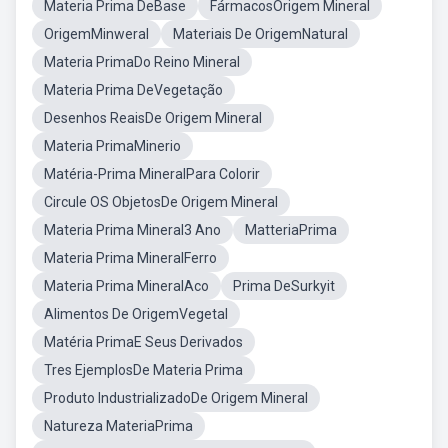
Materia Prima DeBase
FármacosOrigem Mineral
OrigemMinweral
Materiais De OrigemNatural
Materia PrimaDo Reino Mineral
Materia Prima DeVegetação
Desenhos ReaisDe Origem Mineral
Materia PrimaMinerio
Matéria-Prima MineralPara Colorir
Circule OS ObjetosDe Origem Mineral
Materia Prima Mineral3 Ano
MatteriaPrima
Materia Prima MineralFerro
Materia Prima MineralAco
Prima DeSurkyit
Alimentos De OrigemVegetal
Matéria PrimaE Seus Derivados
Tres EjemplosDe Materia Prima
Produto IndustrializadoDe Origem Mineral
Natureza MateriaPrima