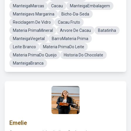
ManteigaMarcas
Cacau
ManteigaEmbalagem
Manteigavs Margarina
Bicho-Da-Seda
Reciclagem De Vidro
Cacau Fruto
Materia PrimaMineral
Arvore De Cacau
Batatinha
ManteigaVegetal
BarroMateria Prima
Leite Branco
Materia PrimaDo Leite
Materia PrimaDo Queijo
Historia Do Chocolate
ManteigaBranca
Emelie