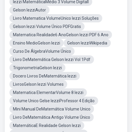
Iezzi MatemáticaMédio 3 Volume Digitall
Gelson IezziAutor
Livro Matematica VolumeUnico Iezzi Soluções
Gelson Iezzi Volume Único PDFGratis
Matematica Realidade6 AnoGelson Iezzi PDF 6 Ano
Ensino MedioGelson Iezzi
Gelson IezziWikipedia
Curso De ÁlgebraVolume Único
Livro DeMatemática Gelson Iezzi Vol 1Pdf
TrigonometriaGelson Iezzi
Docero Livros DeMatemática Iezzi
LivrosGelson Iezzi Volumes
Matematica ElementarVolume 8 Iezzi
Volume Unico Gelse IezziProfessor 4 Edição
Mini Manual DeMatemática Volume Unico
Livro DeMatemática Antigo Volume Único
MatemáticaE Realidade Gelson Iezzi