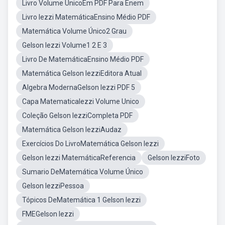
Livro Volume ÚnicoEm PDF Para Enem
Livro Iezzi MatemáticaEnsino Médio PDF
Matemática Volume Único2 Grau
Gelson Iezzi Volume1 2 E 3
Livro De MatemáticaEnsino Médio PDF
Matemática Gelson IezziEditora Atual
Algebra ModernaGelson Iezzi PDF 5
Capa MatematicaIezzi Volume Unico
Coleção Gelson IezziCompleta PDF
Matemática Gelson IezziAudaz
Exercícios Do LivroMatemática Gelson Iezzi
Gelson Iezzi MatemáticaReferencia
Gelson IezziFoto
Sumario DeMatemática Volume Único
Gelson IezziPessoa
Tópicos DeMatemática 1 Gelson Iezzi
FMEGelson Iezzi