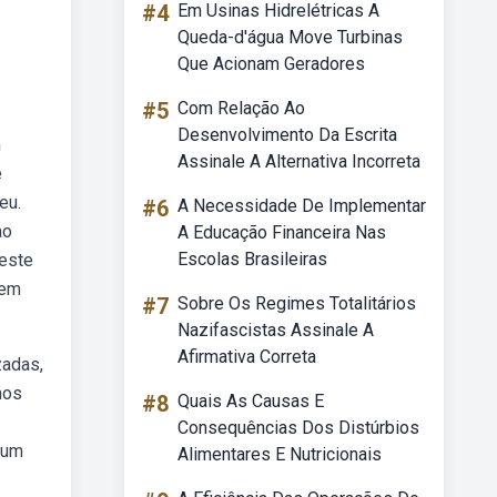
#4
Em Usinas Hidrelétricas A
Queda-d'água Move Turbinas
Que Acionam Geradores
#5
Com Relação Ao
Desenvolvimento Da Escrita
m
Assinale A Alternativa Incorreta
e
eu.
#6
A Necessidade De Implementar
ao
A Educação Financeira Nas
Escolas Brasileiras
 este
rem
#7
Sobre Os Regimes Totalitários
Nazifascistas Assinale A
Afirmativa Correta
zadas,
nos
#8
Quais As Causas E
Consequências Dos Distúrbios
 um
Alimentares E Nutricionais