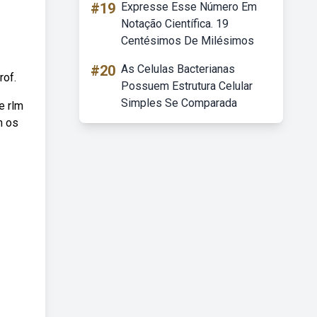
#19
Expresse Esse Número Em
Notação Científica. 19
Centésimos De Milésimos
#20
As Celulas Bacterianas
rof.
Possuem Estrutura Celular
Simples Se Comparada
e rlm
m os