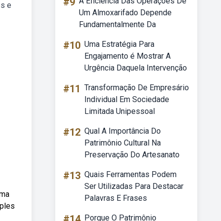
#9
A Eficiência Das Operações De
es e
Um Almoxarifado Depende
Fundamentalmente Da
#10
Uma Estratégia Para
Engajamento é Mostrar A
Urgência Daquela Intervenção
#11
Transformação De Empresário
Individual Em Sociedade
Limitada Unipessoal
#12
Qual A Importância Do
Patrimônio Cultural Na
Preservação Do Artesanato
#13
Quais Ferramentas Podem
Ser Utilizadas Para Destacar
ima
Palavras E Frases
mples
#14
Porque O Patrimônio