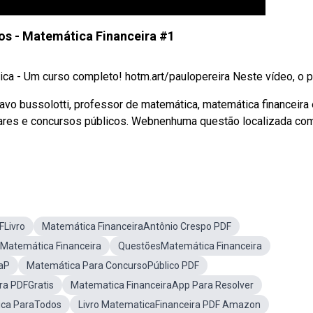
os - Matemática Financeira #1
ca - Um curso completo! hotm.art/paulopereira Neste vídeo, o p
vo bussolotti, professor de matemática, matemática financeira 
ares e concursos públicos. Webnenhuma questão localizada co
FLivro
Matemática FinanceiraAntônio Crespo PDF
aMatemática Financeira
QuestõesMatemática Financeira
aP
Matemática Para ConcursoPúblico PDF
ra PDFGratis
Matematica FinanceiraApp Para Resolver
ca ParaTodos
Livro MatematicaFinanceira PDF Amazon