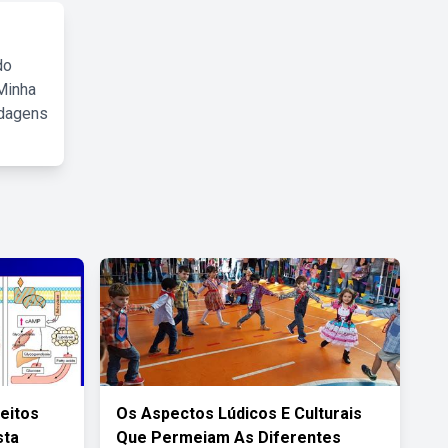
do
Minha
rdagens
feitos
Os Aspectos Lúdicos E Culturais
sta
Que Permeiam As Diferentes