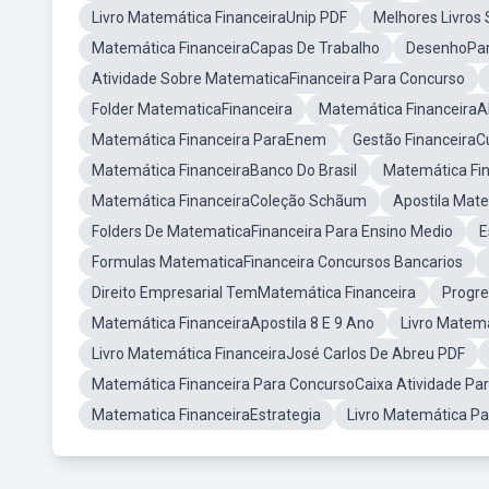
Livro Matemática FinanceiraUnip PDF
Melhores Livros
Matemática FinanceiraCapas De Trabalho
DesenhoPar
Atividade Sobre MatematicaFinanceira Para Concurso
Folder MatematicaFinanceira
Matemática FinanceiraAl
Matemática Financeira ParaEnem
Gestão Financeira
Matemática FinanceiraBanco Do Brasil
Matemática Fin
Matemática FinanceiraColeção Schãum
Apostila Mate
Folders De MatematicaFinanceira Para Ensino Medio
E
Formulas MatematicaFinanceira Concursos Bancarios
Direito Empresarial TemMatemática Financeira
Progre
Matemática FinanceiraApostila 8 E 9 Ano
Livro Matem
Livro Matemática FinanceiraJosé Carlos De Abreu PDF
Matemática Financeira Para ConcursoCaixa Atividade Par
Matematica FinanceiraEstrategia
Livro Matemática P