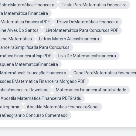
 SobreMatemática Financeira
Titulo ParaMatematica Financeira
a Matemática Financeira
Matematica FinaceiraPDF
Prova DeMatemática Financeira
ine Alves Do Santos
LivroMatemática Para Concursos PDF
Curso Matemática
Letras Matem AticasFinanceira
anceiraSimplificada Para Concursos
mática FinanceiraUnip PDF
Livo De MatematicaFinanceira
squena MatematicaFinanceira
MatemáticaE Educação Financeira
Capa ParaMatematica Finanacei
ssões EMatemática Financeira Morgado PDF
aticaFinanceira Download
Matematica FinanceiraContabilidade
Apostila Matemática Financeira PDFGrátis
a Imprimir
Apostila Matemática FinanceiraSenai
araCesgranrio Concurso Comentado