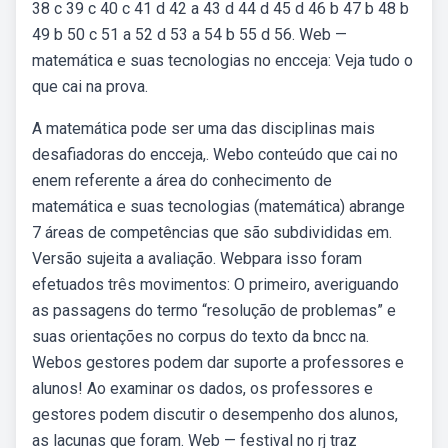
38 c 39 c 40 c 41 d 42 a 43 d 44 d 45 d 46 b 47 b 48 b
49 b 50 c 51 a 52 d 53 a 54 b 55 d 56. Web —
matemática e suas tecnologias no encceja: Veja tudo o
que cai na prova.
A matemática pode ser uma das disciplinas mais
desafiadoras do encceja,. Webo conteúdo que cai no
enem referente a área do conhecimento de
matemática e suas tecnologias (matemática) abrange
7 áreas de competências que são subdivididas em.
Versão sujeita a avaliação. Webpara isso foram
efetuados três movimentos: O primeiro, averiguando
as passagens do termo “resolução de problemas” e
suas orientações no corpus do texto da bncc na.
Webos gestores podem dar suporte a professores e
alunos! Ao examinar os dados, os professores e
gestores podem discutir o desempenho dos alunos,
as lacunas que foram. Web — festival no rj traz