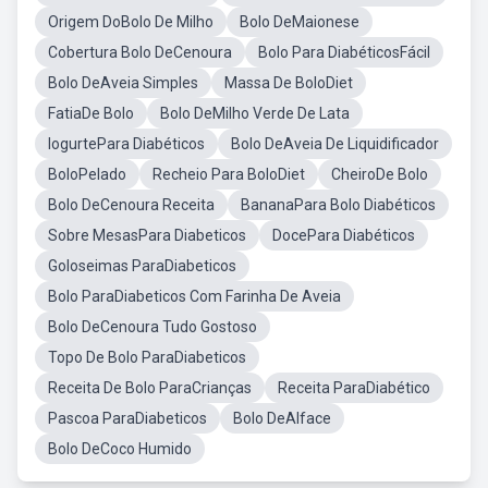
Origem DoBolo De Milho
Bolo DeMaionese
Cobertura Bolo DeCenoura
Bolo Para DiabéticosFácil
Bolo DeAveia Simples
Massa De BoloDiet
FatiaDe Bolo
Bolo DeMilho Verde De Lata
IogurtePara Diabéticos
Bolo DeAveia De Liquidificador
BoloPelado
Recheio Para BoloDiet
CheiroDe Bolo
Bolo DeCenoura Receita
BananaPara Bolo Diabéticos
Sobre MesasPara Diabeticos
DocePara Diabéticos
Goloseimas ParaDiabeticos
Bolo ParaDiabeticos Com Farinha De Aveia
Bolo DeCenoura Tudo Gostoso
Topo De Bolo ParaDiabeticos
Receita De Bolo ParaCrianças
Receita ParaDiabético
Pascoa ParaDiabeticos
Bolo DeAlface
Bolo DeCoco Humido