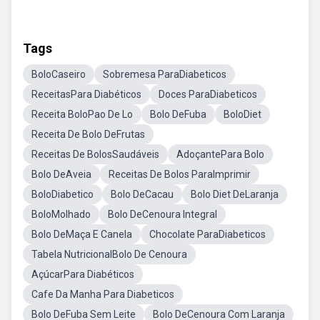
Tags
BoloCaseiro
Sobremesa ParaDiabeticos
ReceitasPara Diabéticos
Doces ParaDiabeticos
Receita BoloPao De Lo
Bolo DeFuba
BoloDiet
Receita De Bolo DeFrutas
Receitas De BolosSaudáveis
AdoçantePara Bolo
Bolo DeAveia
Receitas De Bolos ParaImprimir
BoloDiabetico
Bolo DeCacau
Bolo Diet DeLaranja
BoloMolhado
Bolo DeCenoura Integral
Bolo DeMaça E Canela
Chocolate ParaDiabeticos
Tabela NutricionalBolo De Cenoura
AçúcarPara Diabéticos
Cafe Da Manha Para Diabeticos
Bolo DeFuba Sem Leite
Bolo DeCenoura Com Laranja