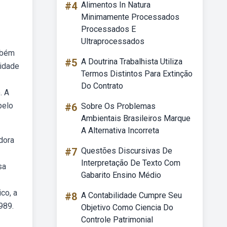
#4
Alimentos In Natura
Minimamente Processados
Processados E
Ultraprocessados
mbém
#5
A Doutrina Trabalhista Utiliza
tidade
Termos Distintos Para Extinção
Do Contrato
. A
pelo
#6
Sobre Os Problemas
Ambientais Brasileiros Marque
A Alternativa Incorreta
dora
#7
Questões Discursivas De
Interpretação De Texto Com
sa
Gabarito Ensino Médio
co, a
#8
A Contabilidade Cumpre Seu
989.
Objetivo Como Ciencia Do
Controle Patrimonial