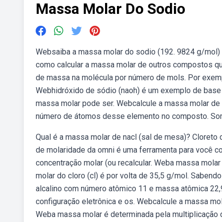
Massa Molar Do Sodio
Websaiba a massa molar do sodio (192. 9824 g/mol)
como calcular a massa molar de outros compostos qu
de massa na molécula por número de mols. Por exemp
Webhidróxido de sódio (naoh) é um exemplo de base f
massa molar pode ser. Webcalcule a massa molar de 
número de átomos desse elemento no composto. Som
Qual é a massa molar de nacl (sal de mesa)? Cloreto
de molaridade da omni é uma ferramenta para você c
concentração molar (ou recalcular. Weba massa molar
molar do cloro (cl) é por volta de 35,5 g/mol. Saben
alcalino com número atômico 11 e massa atômica 22,9
configuração eletrônica e os. Webcalcule a massa mol
Weba massa molar é determinada pela multiplicação 