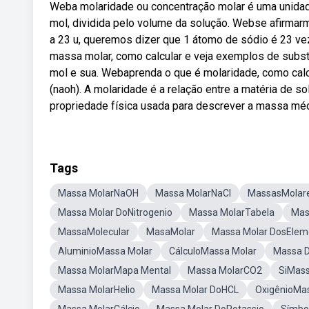
Weba molaridade ou concentração molar é uma unidad
mol, dividida pelo volume da solução. Webse afirmar
a 23 u, queremos dizer que 1 átomo de sódio é 23 v
massa molar, como calcular e veja exemplos de sub
mol e sua. Webaprenda o que é molaridade, como calc
(naoh). A molaridade é a relação entre a matéria de so
propriedade física usada para descrever a massa mé
Tags
Massa MolarNaOH
Massa MolarNaCl
MassasMolar
Massa Molar DoNitrogenio
Massa MolarTabela
Mas
MassaMolecular
MasaMolar
Massa Molar DosElem
AluminioMassa Molar
CálculoMassa Molar
Massa 
Massa MolarMapa Mental
Massa MolarCO2
SiMass
Massa MolarHelio
Massa Molar DoHCL
OxigênioMa