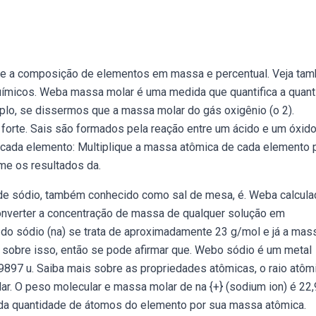
 e a composição de elementos em massa e percentual. Veja ta
ímicos. Weba massa molar é uma medida que quantifica a quan
lo, se dissermos que a massa molar do gás oxigênio (o 2).
orte. Sais são formados pela reação entre um ácido e um óxido
cada elemento: Multiplique a massa atômica de cada elemento 
e os resultados da.
 de sódio, também conhecido como sal de mesa, é. Weba calcula
onverter a concentração de massa de qualquer solução em
 do sódio (na) se trata de aproximadamente 23 g/mol e já a mas
do sobre isso, então se pode afirmar que. Webo sódio é um metal
897 u. Saiba mais sobre as propriedades atômicas, o raio atômi
ar. O peso molecular e massa molar de na {+} (sodium ion) é 22,
da quantidade de átomos do elemento por sua massa atômica.