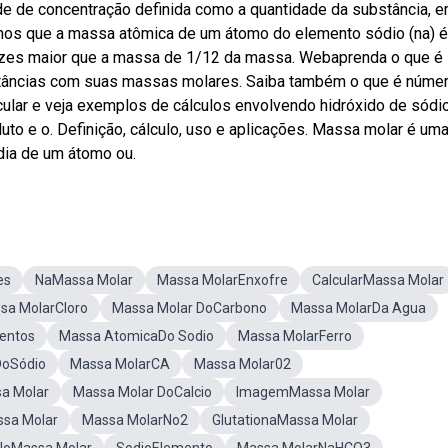
e de concentração definida como a quantidade da substância, 
mos que a massa atômica de um átomo do elemento sódio (na) é
ezes maior que a massa de 1/12 da massa. Webaprenda o que é
stâncias com suas massas molares. Saiba também o que é núme
ular e veja exemplos de cálculos envolvendo hidróxido de sódi
luto e o. Definição, cálculo, uso e aplicações. Massa molar é um
dia de um átomo ou.
es
NaMassa Molar
Massa MolarEnxofre
CalcularMassa Molar
sa MolarCloro
Massa Molar DoCarbono
Massa MolarDa Agua
entos
Massa AtomicaDo Sodio
Massa MolarFerro
DoSódio
Massa MolarCA
Massa Molar02
a Molar
Massa Molar DoCalcio
ImagemMassa Molar
ssa Molar
Massa MolarNo2
GlutationaMassa Molar