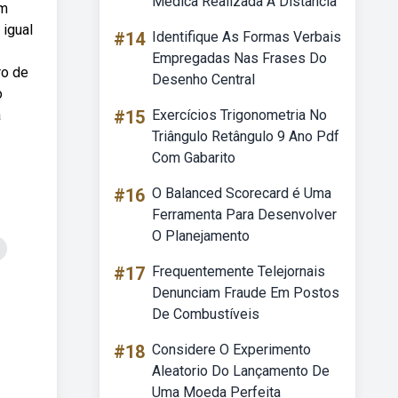
Médica Realizada A Distância
em
 igual
#14
Identifique As Formas Verbais
Empregadas Nas Frases Do
ro de
Desenho Central
o
a
#15
Exercícios Trigonometria No
Triângulo Retângulo 9 Ano Pdf
Com Gabarito
#16
O Balanced Scorecard é Uma
Ferramenta Para Desenvolver
O Planejamento
#17
Frequentemente Telejornais
Denunciam Fraude Em Postos
De Combustíveis
#18
Considere O Experimento
Aleatorio Do Lançamento De
Uma Moeda Perfeita