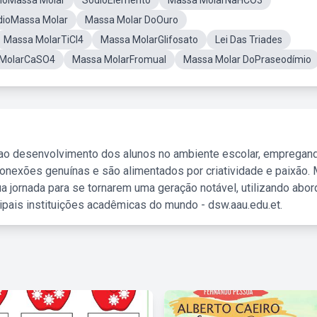
loMassa Molar
SodioElemento
Massa MolarNaHCO3
dioMassa Molar
Massa Molar DoOuro
Massa MolarTiCl4
Massa MolarGlifosato
Lei Das Triades
MolarCaSO4
Massa MolarFromual
Massa Molar DoPraseodímio
 ao desenvolvimento dos alunos no ambiente escolar, empregan
nexões genuínas e são alimentados por criatividade e paixão. 
a jornada para se tornarem uma geração notável, utilizando abo
ipais instituições acadêmicas do mundo - dsw.aau.edu.et.