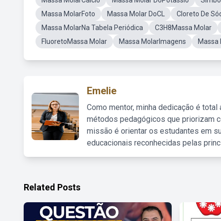
Massa MolarCálcio
Massa Molar DoPotassio
Símbo
Massa MolarFoto
Massa Molar DoCL
Cloreto De Só
Massa MolarNa Tabela Periódica
C3H8Massa Molar
FluoretoMassa Molar
Massa MolarImagens
Massa 
Emelie
Como mentor, minha dedicação é total
métodos pedagógicos que priorizam co
missão é orientar os estudantes em su
educacionais reconhecidas pelas princ
Related Posts