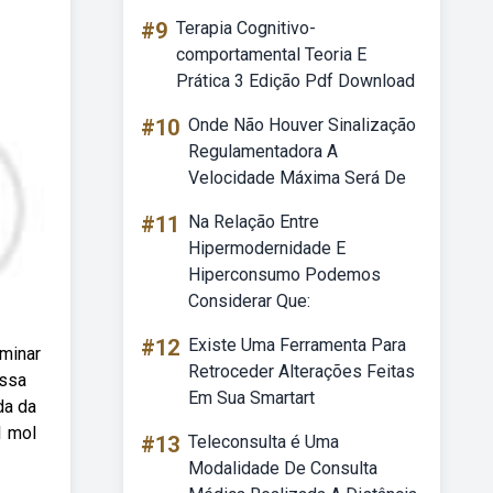
#9
Terapia Cognitivo-
comportamental Teoria E
Prática 3 Edição Pdf Download
#10
Onde Não Houver Sinalização
Regulamentadora A
Velocidade Máxima Será De
#11
Na Relação Entre
Hipermodernidade E
Hiperconsumo Podemos
Considerar Que:
#12
Existe Uma Ferramenta Para
minar
Retroceder Alterações Feitas
assa
Em Sua Smartart
da da
1 mol
#13
Teleconsulta é Uma
Modalidade De Consulta