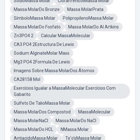
SódioMassa Molar
CloranfenicolMassa Molar
Massa MolarDo Bronze
Massa MolarPrata
SímboloMassa Molar
PolipropilenoMassa Molar
Massa MolarDo Fosfato
Massa MolarDo Al Artkins
Zn3PO4 2
Calcular MassaMolecular
CA3 PO4 2Estructura De Lewis
Sodium AlginateMolar Mass
Mg3 PO4 2Formula De Lewis
Imagens Sobre Massa MolarDos Átomos
CA28158 Mol
Exercícios Igualar a MassaMolecular Exercícios Com
Gabarito
Sulfeto De TalioMassa Molar
Massa MolarDos Compostod
MassaMolecular
Massa MolarNaCl
Massa MolarDo NaCl
Massa MolarDo HCL
NMassa Molar
AntiacidoMassa Molar
Te'o'sMassa Molar