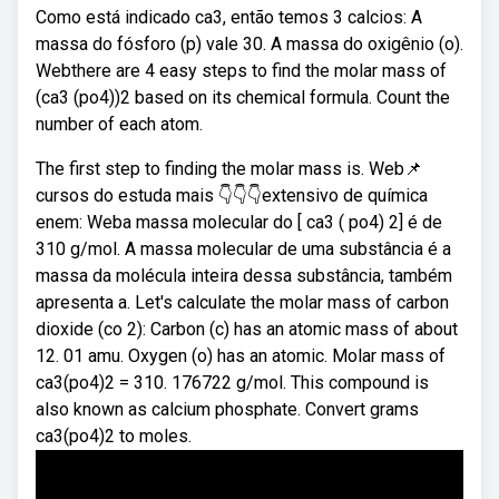
Como está indicado ca3, então temos 3 calcios: A
massa do fósforo (p) vale 30. A massa do oxigênio (o).
Webthere are 4 easy steps to find the molar mass of
(ca3 (po4))2 based on its chemical formula. Count the
number of each atom.
The first step to finding the molar mass is. Web📌
cursos do estuda mais 👇👇👇extensivo de química
enem: Weba massa molecular do [ ca3 ( po4) 2] é de
310 g/mol. A massa molecular de uma substância é a
massa da molécula inteira dessa substância, também
apresenta a. Let's calculate the molar mass of carbon
dioxide (co 2): Carbon (c) has an atomic mass of about
12. 01 amu. Oxygen (o) has an atomic. Molar mass of
ca3(po4)2 = 310. 176722 g/mol. This compound is
also known as calcium phosphate. Convert grams
ca3(po4)2 to moles.