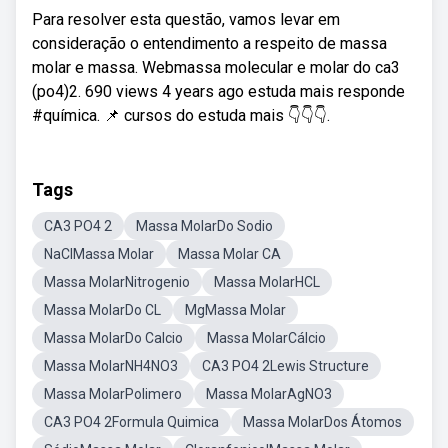
Para resolver esta questão, vamos levar em
consideração o entendimento a respeito de massa
molar e massa. Webmassa molecular e molar do ca3
(po4)2. 690 views 4 years ago estuda mais responde
#química. 📌 cursos do estuda mais 👇👇👇.
Tags
CA3 PO4 2
Massa MolarDo Sodio
NaClMassa Molar
Massa Molar CA
Massa MolarNitrogenio
Massa MolarHCL
Massa MolarDo CL
MgMassa Molar
Massa MolarDo Calcio
Massa MolarCálcio
Massa MolarNH4NO3
CA3 PO4 2Lewis Structure
Massa MolarPolimero
Massa MolarAgNO3
CA3 PO4 2Formula Quimica
Massa MolarDos Átomos