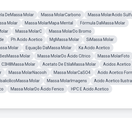
la DeMassa Molar
Massa MolarCarbono
Massa MolarAcido Sulfu
ssa Molar
Massa MolarMapa Mental
Fórmula DaMassa Molar
olar
Massa MolarC
Massa MolarDo Bromo
de
Ph Acido Acetico
MgMassa Molar
SiMassa Molar
ssa Molar
Equação DaMassa Molar
Ka Acido Acetico
õesMassa Molar
Massa MolarDo Ácido Cítrico
Massa MolarFoto
C3H8Massa Molar
Acetato De EtilaMassa Molar
Acidos Acetico
r
Massa MolarNacooh
Massa MolarCaSO4
Acido Acetico For
lsalicílicoMassa Molar
Massa MolarImagens
Acido Acetico Ilustr
co
Massa MolarDo Ácido Fenico
HPC E Acido Acetico