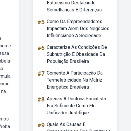
Estoicismo Destacando
Semelhanças E Diferenças
#5
Como Os Empreendedores
Impactam Além Dos Negócios
Influenciando A Sociedade
a
 (nome
#6
Caracterize As Condições De
massa
Subnutrição E Obesidade Da
abela
População Brasileira
co
#7
Comente A Participação Da
órmula
Termeletricidade Na Matriz
 como
Energética Brasileira
 na
#8
Apenas A Doutrina Socialista
Era Suficiente Como Elo
Unificador Justifique
tomos
#9
Quais As Causas E
 Weba