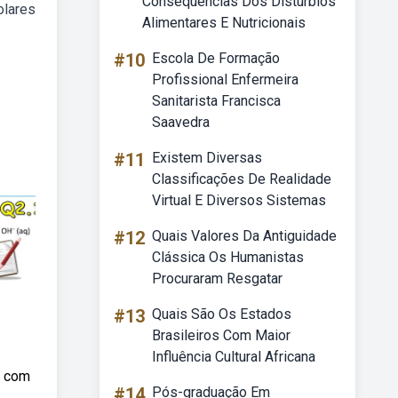
Consequências Dos Distúrbios
olares
Alimentares E Nutricionais
#10
Escola De Formação
Profissional Enfermeira
Sanitarista Francisca
Saavedra
#11
Existem Diversas
Classificações De Realidade
Virtual E Diversos Sistemas
#12
Quais Valores Da Antiguidade
Clássica Os Humanistas
Procuraram Resgatar
#13
Quais São Os Estados
Brasileiros Com Maior
Influência Cultural Africana
e com
#14
Pós-graduação Em