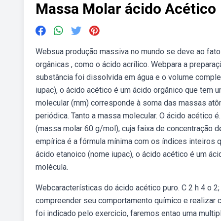
Massa Molar ácido Acético
Websua produção massiva no mundo se deve ao fato d
orgânicas , como o ácido acrílico. Webpara a prepar
substância foi dissolvida em água e o volume comp
iupac), o ácido acético é um ácido orgânico que tem 
molecular (mm) corresponde à soma das massas atôm
periódica. Tanto a massa molecular. O ácido acético 
(massa molar 60 g/mol), cuja faixa de concentração d
empírica é a fórmula mínima com os índices inteiro
ácido etanoico (nome iupac), o ácido acético é um áci
molécula.
Webcaracterísticas do ácido acético puro. C 2 h 4 o 
compreender seu comportamento químico e realizar c
foi indicado pelo exercicio, faremos entao uma multi