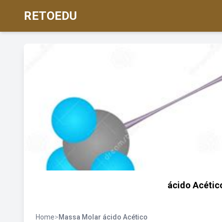
RETOEDU
ácido Acéti
Home
>
Massa Molar ácido Acético