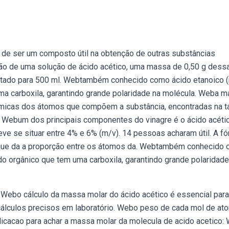
e ser um composto útil na obtenção de outras substâncias
ação de uma solução de ácido acético, uma massa de 0,50 g dess
letado para 500 ml. Webtambém conhecido como ácido etanoico
uma carboxila, garantindo grande polaridade na molécula. Weba 
icas dos átomos que compõem a substância, encontradas na t
é. Webum dos principais componentes do vinagre é o ácido acéti
eve se situar entre 4% e 6% (m/v). 14 pessoas acharam útil. A f
s que da a proporção entre os átomos da. Webtambém conhecido
do orgânico que tem uma carboxila, garantindo grande polaridade
2; Webo cálculo da massa molar do ácido acético é essencial para
álculos precisos em laboratório. Webo peso de cada mol de a
plicacao para achar a massa molar da molecula de acido acetico: