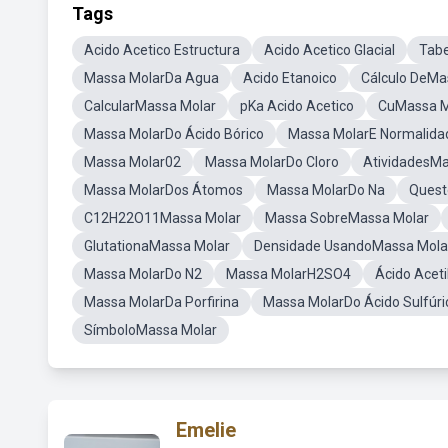
Tags
Acido Acetico Estructura
Acido Acetico Glacial
Tabe
Massa MolarDa Agua
Acido Etanoico
Cálculo DeMa
CalcularMassa Molar
pKa Acido Acetico
CuMassa M
Massa MolarDo Ácido Bórico
Massa MolarE Normalida
Massa Molar02
Massa MolarDo Cloro
AtividadesMa
Massa MolarDos Átomos
Massa MolarDo Na
Quest
C12H22O11Massa Molar
Massa SobreMassa Molar
GlutationaMassa Molar
Densidade UsandoMassa Mola
Massa MolarDo N2
Massa MolarH2SO4
Ácido Aceti
Massa MolarDa Porfirina
Massa MolarDo Ácido Sulfúri
SímboloMassa Molar
Emelie