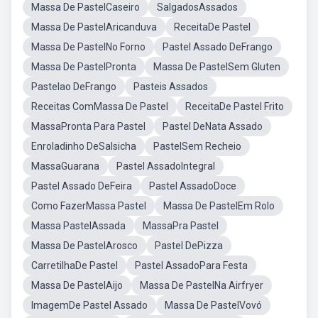
Massa De PastelCaseiro
SalgadosAssados
Massa De PastelAricanduva
ReceitaDe Pastel
Massa De PastelNo Forno
Pastel Assado DeFrango
Massa De PastelPronta
Massa De PastelSem Gluten
Pastelao DeFrango
Pasteis Assados
Receitas ComMassa De Pastel
ReceitaDe Pastel Frito
MassaPronta Para Pastel
Pastel DeNata Assado
Enroladinho DeSalsicha
PastelSem Recheio
MassaGuarana
Pastel AssadoIntegral
Pastel Assado DeFeira
Pastel AssadoDoce
Como FazerMassa Pastel
Massa De PastelEm Rolo
Massa PastelAssada
MassaPra Pastel
Massa De PastelArosco
Pastel DePizza
CarretilhaDe Pastel
Pastel AssadoPara Festa
Massa De PastelAijo
Massa De PastelNa Airfryer
ImagemDe Pastel Assado
Massa De PastelVovó