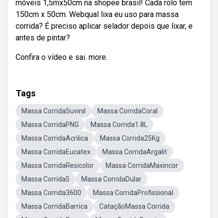
móveis 1,5mx50cm na shopee brasil! Cada rolo tem
150cm x 50cm. Webqual lixa eu uso para massa
corrida? É preciso aplicar selador depois que lixar, e
antes de pintar?
Confira o vídeo e sai. more.
Tags
Massa CorridaSuvinil
Massa CorridaCoral
Massa CorridaPNG
Massa Corrida1.8L
Massa CorridaAcrilica
Massa Corrida25Kg
Massa CorridaEucatex
Massa CorridaArgalit
Massa CorridaResicolor
Massa CorridaMaxincor
Massa Corrida5
Massa CorridaDular
Massa Corrida3600
Massa CorridaProfissional
Massa CorridaBarrica
CataçãoMassa Corrida