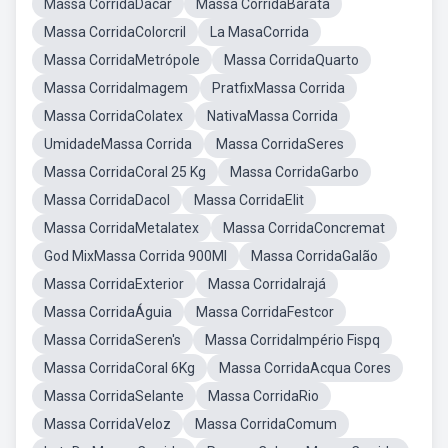
Massa CorridaDacar
Massa CorridaBarata
Massa CorridaColorcril
La MasaCorrida
Massa CorridaMetrópole
Massa CorridaQuarto
Massa CorridaImagem
PratfixMassa Corrida
Massa CorridaColatex
NativaMassa Corrida
UmidadeMassa Corrida
Massa CorridaSeres
Massa CorridaCoral 25 Kg
Massa CorridaGarbo
Massa CorridaDacol
Massa CorridaElit
Massa CorridaMetalatex
Massa CorridaConcremat
God MixMassa Corrida 900Ml
Massa CorridaGalão
Massa CorridaExterior
Massa CorridaIrajá
Massa CorridaÁguia
Massa CorridaFestcor
Massa CorridaSeren's
Massa CorridaImpério Fispq
Massa CorridaCoral 6Kg
Massa CorridaAcqua Cores
Massa CorridaSelante
Massa CorridaRio
Massa CorridaVeloz
Massa CorridaComum