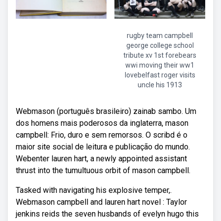
rugby team campbell
george college school
tribute xv 1st forebears
wwi moving their ww1
lovebelfast roger visits
uncle his 1913
Webmason (português brasileiro) zainab sambo. Um
dos homens mais poderosos da inglaterra, mason
campbell: Frio, duro e sem remorsos. O scribd é o
maior site social de leitura e publicação do mundo.
Webenter lauren hart, a newly appointed assistant
thrust into the tumultuous orbit of mason campbell.
Tasked with navigating his explosive temper,.
Webmason campbell and lauren hart novel : Taylor
jenkins reids the seven husbands of evelyn hugo this