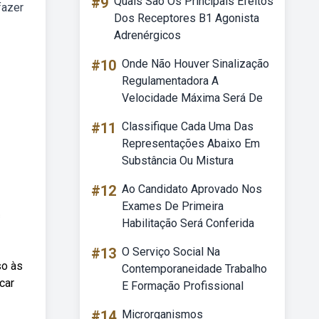
#9
Quais São Os Principais Efeitos
fazer
Dos Receptores B1 Agonista
Adrenérgicos
#10
Onde Não Houver Sinalização
Regulamentadora A
Velocidade Máxima Será De
#11
Classifique Cada Uma Das
Representações Abaixo Em
Substância Ou Mistura
#12
Ao Candidato Aprovado Nos
Exames De Primeira
Habilitação Será Conferida
#13
O Serviço Social Na
so às
Contemporaneidade Trabalho
car
E Formação Profissional
#14
Microrganismos