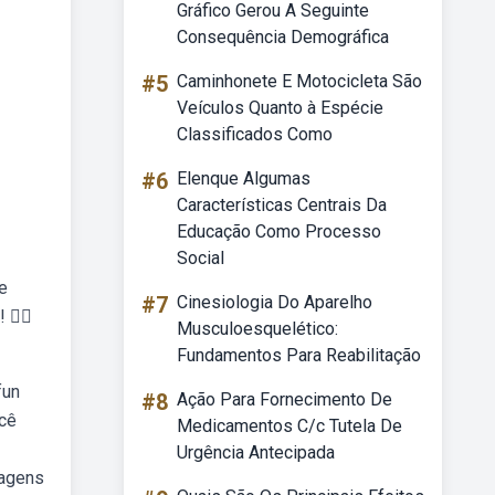
Gráfico Gerou A Seguinte
Consequência Demográfica
#5
Caminhonete E Motocicleta São
Veículos Quanto à Espécie
Classificados Como
#6
Elenque Algumas
Características Centrais Da
Educação Como Processo
Social
e
#7
Cinesiologia Do Aparelho
🧜‍♀️
Musculoesquelético:
Fundamentos Para Reabilitação
fun
#8
Ação Para Fornecimento De
ocê
Medicamentos C/c Tutela De
Urgência Antecipada
magens