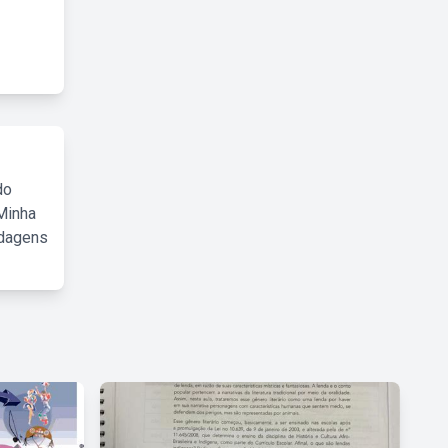
do
Minha
rdagens