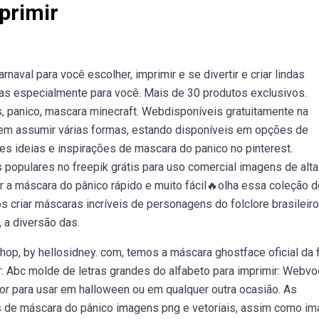
primir
al para você escolher, imprimir e se divertir e criar lindas
tas especialmente para você. Mais de 30 produtos exclusivos.
, panico, mascara minecraft. Webdisponíveis gratuitamente na
dem assumir várias formas, estando disponíveis em opções de
s ideias e inspirações de mascara do panico no pinterest.
populares no freepik grátis para uso comercial imagens de alta
r a máscara do pânico rápido e muito fácil🔥olha essa coleção d
criar máscaras incríveis de personagens do folclore brasileiro! 
 a diversão das.
op, by hellosidney. com, temos a máscara ghostface oficial da 
r: Abc molde de letras grandes do alfabeto para imprimir: Webv
ror para usar em halloween ou em qualquer outra ocasião. As
s de máscara do pânico imagens png e vetoriais, assim como i