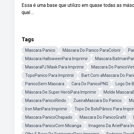
Essa é uma base que utilizo em quase todas as máscara
qual ...
Tags
Mascara Panico
Máscara Do Panico ParaColorir
Pan
Máscara HalloweenPara Imprimir
Mascara BatmanPara
MascaraPJ Mask Para Imprimir
Mascara Do PanicoVet
TopoPanico Para Imprimir
Bart Com aMascara Do Pan
PanicoSem Mascara
Cara Do PanicoPNG
Logo De 
Máscara De Super HeróiPara Imprimir
Molde MascaraE
Mascara PanicoRindo
ZueiraMascara Do Panico
Ma
Iron ManPara Imprimir
Topo De BoloPânico Para Impri
Mascara PanicoChapado
Mascara Do PanicoGrafit
Mascara PanicoCom Micanga
Imagens Da ArielPara I