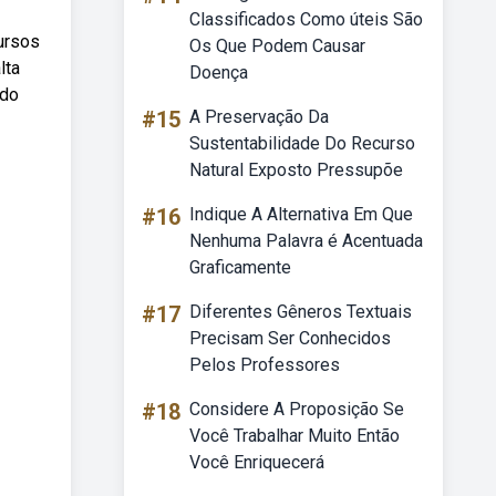
Classificados Como úteis São
ursos
Os Que Podem Causar
lta
Doença
 do
#15
A Preservação Da
Sustentabilidade Do Recurso
Natural Exposto Pressupõe
#16
Indique A Alternativa Em Que
Nenhuma Palavra é Acentuada
Graficamente
#17
Diferentes Gêneros Textuais
Precisam Ser Conhecidos
Pelos Professores
#18
Considere A Proposição Se
Você Trabalhar Muito Então
Você Enriquecerá