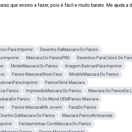
s que ensino a fazer, pois é fácil e muito barato. Me ajuda a d
ico Para Imprimir
Desenho DaMascara Do Panico
 Imprimir
Mascara Do PanicoPNG
Desenhos ParaColorir Do Pan
or
MoldeMascara Do Panico
Imagem BatmanPara Imprimir
ico
Panico MascaraGhost Face
ModeloMascara Do Panico
BatmanPara Imprimir
PanicoFilme Mascara
va Panico
ImpressãoMascara Do Panico
Mascara Do PanicoDe 
skaraDo Panico
To Do Mund OEMPanico Mascara
mir
Panico MascaraIRA Jovem
FacaDo Panico
Desnho DaMascara Do Panico
Mascara PanicoArtesenala
mprimir
Fantasminhas ComMascara Do Panico