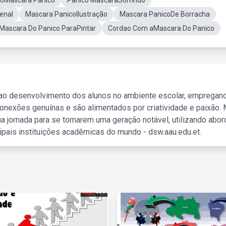
doMascara Panico
Panico MascaraSorrindo
enal
Mascara PanicoIlustração
Mascara PanicoDe Borracha
Mascara Do Panico ParaPintar
Cordao Com aMascara Do Panico
 ao desenvolvimento dos alunos no ambiente escolar, empregan
nexões genuínas e são alimentados por criatividade e paixão. 
a jornada para se tornarem uma geração notável, utilizando abo
ipais instituições acadêmicas do mundo - dsw.aau.edu.et.