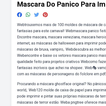
Mascara Do Panico Para Im
Webtrouxemos mais de 100 moldes de máscara de carnav
fantasias para este carnaval! Webmascara panico fei
Encontre mascara, mascara veneziana, mascara herois
internet, as máscaras de halloween para imprimir po
máscaras de bruxa, vampiro,. Webdescubra as melhore
Webencontre e baixe os vetores mascara panico mais 
qualidade feito para projetos criativos Webcomo faze
fantasias incríveis que achei na shopee:. Web🎭 vamos 
com as máscaras de personagens do folclore em pdf,
Procurando a máscara ghostface original? No pânicosh
world,. Web120 molde de caixa de papel para imprimi
pode imprimir e pintar suas próprias máscaras de ter
máscaras de terror estão. Weba pngtree oferece mai