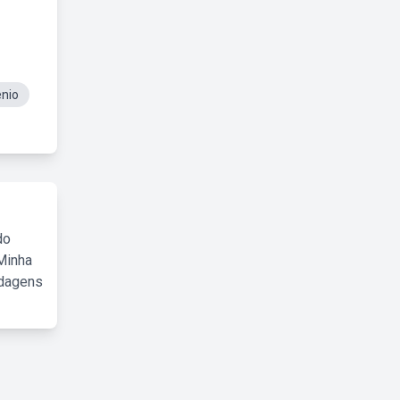
enio
do
Minha
rdagens