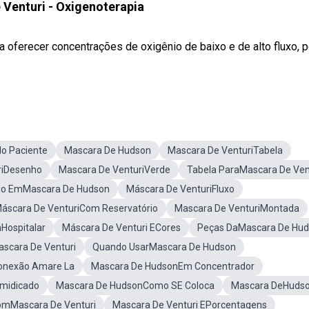
Venturi - Oxigenoterapia
a oferecer concentrações de oxigênio de baixo e de alto fluxo, p
No Paciente
Mascara De Hudson
Mascara De VenturiTabela
riDesenho
Mascara De VenturiVerde
Tabela ParaMascara De Ven
io EmMascara De Hudson
Máscara De VenturiFluxo
áscara De VenturiCom Reservatório
Mascara De VenturiMontada
Hospitalar
Máscara De Venturi ECores
Peças DaMascara De Hu
scara De Venturi
Quando UsarMascara De Hudson
onexão Amare La
Mascara De HudsonEm Concentrador
midicado
Mascara De HudsonComo SE Coloca
Mascara DeHuds
omMascara De Venturi
Mascara De Venturi EPorcentagens