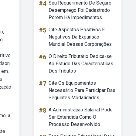
#4
Seu Requerimento De Seguro
Desemprego Foi Cadastrado
Porem Há Impedimentos
#5
Cite Aspectos Positivos E
o,
Negativos Da Expansão
 o
Mundial Dessas Corporações
a
itivo
#6
O Direito Tributário Dedica-se
udson
Ao Estudo Das Características
Dos Tributos
 em.
a
#7
Cite Os Equipamentos
ização
Necessário Para Participar Das
Seguintes Modalidades
#8
A Administração Salarial Pode
mo, a
Ser Entendida Como O
Processo Desenvolvido
ste