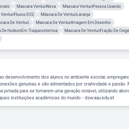
onato
Mascara VenturiNova
Mascara VenturiPessoa Usando
 VenturiFluxos EO2
Máscara De VenturiLaranja
cara De Venturi
Mascara De VenturiImagem Em Desenho
a De HudsonEm Traqueostomoa
Mascara De VenturiFração De Oxig
 ao desenvolvimento dos alunos no ambiente escolar, empregan
nexões genuínas e são alimentados por criatividade e paixão. 
a jornada para se tornarem uma geração notável, utilizando abo
ipais instituições acadêmicas do mundo - dsw.aau.edu.et.