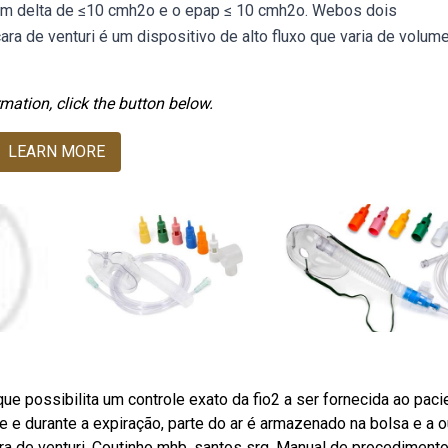
om delta de ≤10 cmh2o e o epap ≤ 10 cmh2o. Webos dois
ra de venturi é um dispositivo de alto fluxo que varia de volum
mation, click the button below.
LEARN MORE
e possibilita um controle exato da fio2 a ser fornecida ao paci
 e durante a expiração, parte do ar é armazenado na bolsa e a o
ra de venturi. Coutinho mhb, santos srg. Manual de procediment