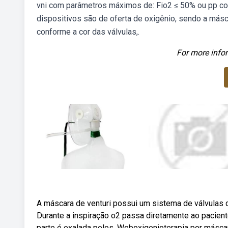
vni com parâmetros máximos de: Fio2 ≤ 50% ou pp c
dispositivos são de oferta de oxigênio, sendo a másca
conforme a cor das válvulas,.
For more infor
A máscara de venturi possui um sistema de válvulas qu
Durante a inspiração o2 passa diretamente ao paciente
parte é exalada pelos. Weboxigenioterapia por másca