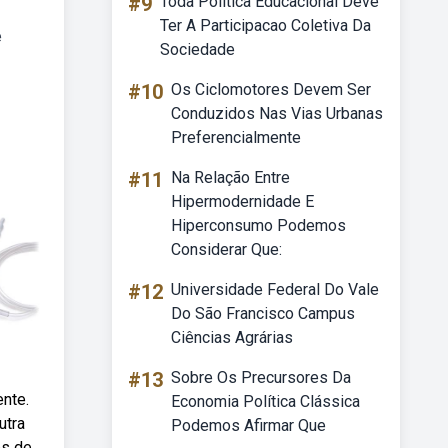
#9
Toda Politica Educacional Deve
Ter A Participacao Coletiva Da
e
Sociedade
#10
Os Ciclomotores Devem Ser
Conduzidos Nas Vias Urbanas
Preferencialmente
#11
Na Relação Entre
Hipermodernidade E
Hiperconsumo Podemos
Considerar Que:
#12
Universidade Federal Do Vale
Do São Francisco Campus
Ciências Agrárias
#13
Sobre Os Precursores Da
ente.
Economia Política Clássica
utra
Podemos Afirmar Que
os de