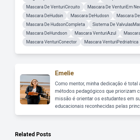
Mascara De VenturiCircuito
Mascara De VenturiEm Ne
Mascara DeHudsin
Mascara DeHudosn
Mascara De
Mascara De HudsonCompleta
Sistema De ValvulasMas
Mascara DeHundson
Mascara VenturiAzul
Mascar
Mascara VenturiConector
Mascara VenturiPedriatrica
Emelie
Como mentor, minha dedicação é total
métodos pedagógicos que priorizam co
missão é orientar os estudantes em su
educacionais reconhecidas pelas princ
Related Posts