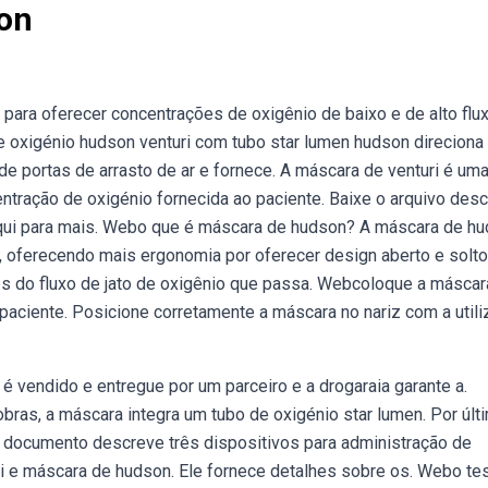
on
para oferecer concentrações de oxigênio de baixo e de alto flux
oxigénio hudson venturi com tubo star lumen hudson direciona
de portas de arrasto de ar e fornece. A máscara de venturi é um
tração de oxigénio fornecida ao paciente. Baixe o arquivo descr
aqui para mais. Webo que é máscara de hudson? A máscara de h
, oferecendo mais ergonomia por oferecer design aberto e solto
tes do fluxo de jato de oxigênio que passa. Webcoloque a máscar
o paciente. Posicione corretamente a máscara no nariz com a util
 é vendido e entregue por um parceiro e a drogaraia garante a.
as, a máscara integra um tubo de oxigénio star lumen. Por últi
o documento descreve três dispositivos para administração de
uri e máscara de hudson. Ele fornece detalhes sobre os. Webo te