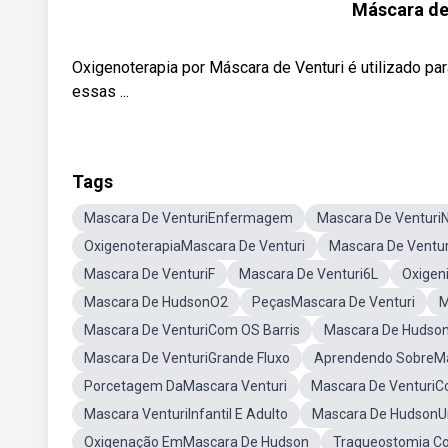
Máscara de 
Oxigenoterapia por Máscara de Venturi é utilizado par
essas ...
Tags
Mascara De VenturiEnfermagem
Mascara De Venturi
OxigenoterapiaMascara De Venturi
Mascara De Ventu
Mascara De VenturiF
Mascara De Venturi6L
Oxigen
Mascara De HudsonO2
PeçasMascara De Venturi
M
Mascara De VenturiCom OS Barris
Mascara De Hudson
Mascara De VenturiGrande Fluxo
Aprendendo SobreMa
Porcetagem DaMascara Venturi
Mascara De VenturiC
Mascara VenturiInfantil E Adulto
Mascara De HudsonU
Oxigenação EmMascara De Hudson
Traqueostomia C