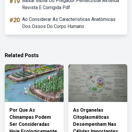
#19
Baixar Bíblia Do Pregador Pentecostal Almeida
Revista E Corrigida Pdf
#20
Ao Considerar As Características Anatômicas
Dos Ossos Do Corpo Humano
Related Posts
Por Que As
As Organelas
Chinampas Podem
Citoplasmáticas
Ser Consideradas
Desempenham Nas
Hoje Ecologicamente
Células Importantes