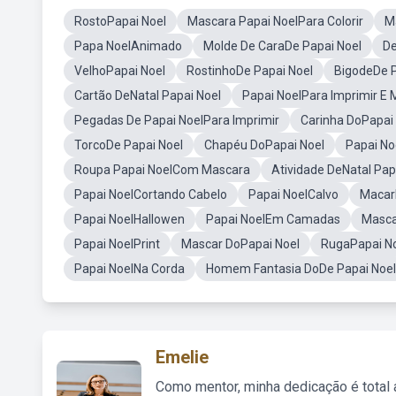
RostoPapai Noel
Mascara Papai NoelPara Colorir
M
Papa NoelAnimado
Molde De CaraDe Papai Noel
De
VelhoPapai Noel
RostinhoDe Papai Noel
BigodeDe P
Cartão DeNatal Papai Noel
Papai NoelPara Imprimir E 
Pegadas De Papai NoelPara Imprimir
Carinha DoPapai
TorcoDe Papai Noel
Chapéu DoPapai Noel
Papai No
Roupa Papai NoelCom Mascara
Atividade DeNatal Pap
Papai NoelCortando Cabelo
Papai NoelCalvo
Macar
Papai NoelHallowen
Papai NoelEm Camadas
Masca
Papai NoelPrint
Mascar DoPapai Noel
RugaPapai N
Papai NoelNa Corda
Homem Fantasia DoDe Papai Noel
Emelie
Como mentor, minha dedicação é total