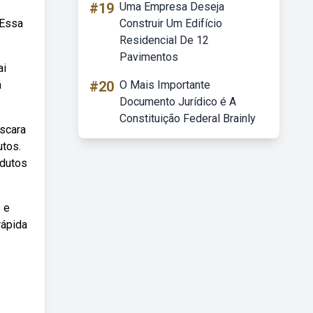
#19
Uma Empresa Deseja
 Essa
Construir Um Edifício
Residencial De 12
Pavimentos
ai
á
#20
O Mais Importante
Documento Jurídico é A
Constituição Federal Brainly
ascara
utos.
odutos
 e
rápida