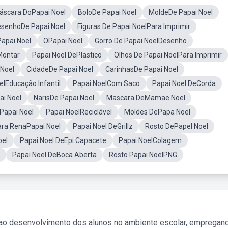
áscara DoPapai Noel
BoloDe Papai Noel
MoldeDe Papai Noel
senhoDe Papai Noel
Figuras De Papai NoelPara Imprimir
apai Noel
OPapai Noel
Gorro De Papai NoelDesenho
Montar
Papai Noel DePlastico
Olhos De Papai NoelPara Imprimir
 Noel
CidadeDe Papai Noel
CarinhasDe Papai Noel
elEducação Infantil
Papai NoelCom Saco
Papai Noel DeCorda
ai Noel
NarisDe Papai Noel
Mascara DeMamae Noel
Papai Noel
Papai NoelReciclável
Moldes DePapa Noel
ra RenaPapai Noel
Papai Noel DeGrillz
Rosto DePapel Noel
oel
Papai Noel DeEpi Capacete
Papai NoelColagem
Papai Noel DeBoca Aberta
Rosto Papai NoelPNG
 ao desenvolvimento dos alunos no ambiente escolar, empregan