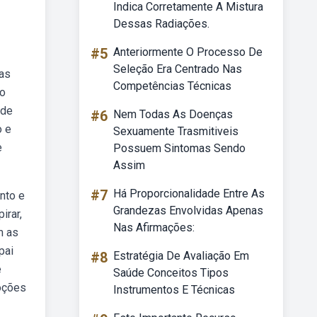
Indica Corretamente A Mistura
Dessas Radiações.
#5
Anteriormente O Processo De
Seleção Era Centrado Nas
nas
Competências Técnicas
do
 de
#6
Nem Todas As Doenças
o e
Sexuamente Trasmitiveis
e
Possuem Sintomas Sendo
Assim
#7
Há Proporcionalidade Entre As
nto e
Grandezas Envolvidas Apenas
irar,
Nas Afirmações:
m as
pai
#8
Estratégia De Avaliação Em
e
Saúde Conceitos Tipos
moções
Instrumentos E Técnicas