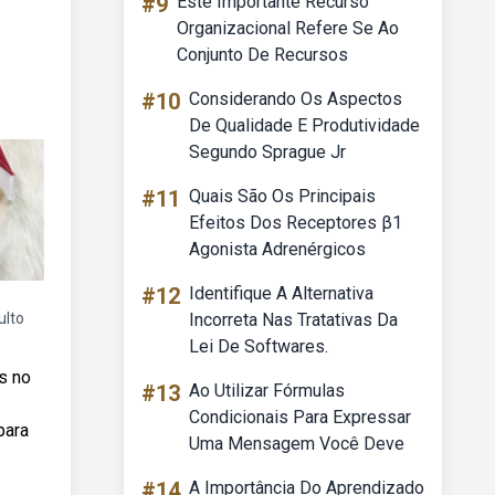
#9
Este Importante Recurso
Organizacional Refere Se Ao
Conjunto De Recursos
#10
Considerando Os Aspectos
De Qualidade E Produtividade
Segundo Sprague Jr
#11
Quais São Os Principais
Efeitos Dos Receptores β1
Agonista Adrenérgicos
#12
Identifique A Alternativa
ulto
Incorreta Nas Tratativas Da
Lei De Softwares.
s no
#13
Ao Utilizar Fórmulas
Condicionais Para Expressar
para
Uma Mensagem Você Deve
#14
A Importância Do Aprendizado