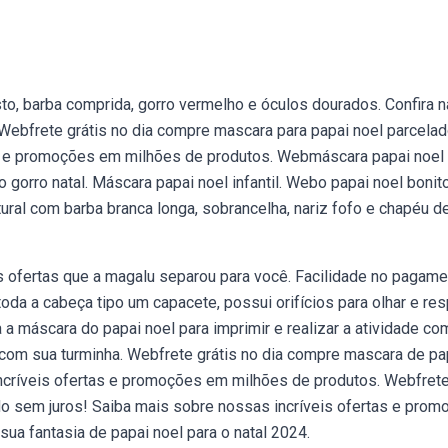
to, barba comprida, gorro vermelho e óculos dourados. Confira 
 Webfrete grátis no dia compre mascara para papai noel parcela
as e promoções em milhões de produtos. Webmáscara papai noel
 gorro natal. Máscara papai noel infantil. Webo papai noel bonit
ral com barba branca longa, sobrancelha, nariz fofo e chapéu d
 ofertas que a magalu separou para você. Facilidade no pagame
oda a cabeça tipo um capacete, possui orifícios para olhar e resp
a a máscara do papai noel para imprimir e realizar a atividade co
u com sua turminha. Webfrete grátis no dia compre mascara de pa
incríveis ofertas e promoções em milhões de produtos. Webfret
do sem juros! Saiba mais sobre nossas incríveis ofertas e pro
a fantasia de papai noel para o natal 2024.