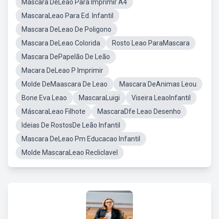
Mascara DeLeao Para Imprimir A4
MascaraLeao Para Ed. Infantil
Mascara DeLeao De Poligono
Mascara DeLeao Colorida
Rosto Leao ParaMascara
Mascara DePapelão De Leão
Macara DeLeao P Imprimir
Molde DeMaascara De Leao
Mascara DeAnimas Leou
Bone Eva Leao
MascaraLuigi
Viseira LeaoInfantil
MáscaraLeao Filhote
MascaraDfe Leao Desenho
Ideias De RostosDe Leão Infantil
Mascara DeLeao Pm Educacao Infantil
Molde MascaraLeao Recliclavel