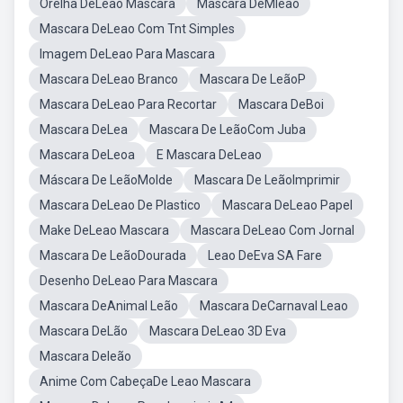
Orelha DeLeao Mascara
Mascara DeMleao
Mascara DeLeao Com Tnt Simples
Imagem DeLeao Para Mascara
Mascara DeLeao Branco
Mascara De LeãoP
Mascara DeLeao Para Recortar
Mascara DeBoi
Mascara DeLea
Mascara De LeãoCom Juba
Mascara DeLeoa
E Mascara DeLeao
Máscara De LeãoMolde
Mascara De LeãoImprimir
Mascara DeLeao De Plastico
Mascara DeLeao Papel
Make DeLeao Mascara
Mascara DeLeao Com Jornal
Mascara De LeãoDourada
Leao DeEva SA Fare
Desenho DeLeao Para Mascara
Mascara DeAnimal Leão
Mascara DeCarnaval Leao
Mascara DeLão
Mascara DeLeao 3D Eva
Mascara DeIeão
Anime Com CabeçaDe Leao Mascara