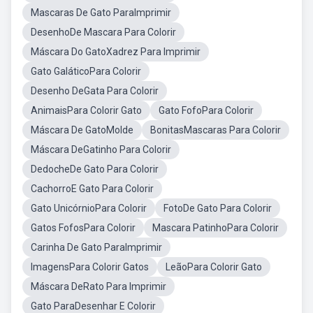
Mascaras De Gato ParaImprimir
DesenhoDe Mascara Para Colorir
Máscara Do GatoXadrez Para Imprimir
Gato GaláticoPara Colorir
Desenho DeGata Para Colorir
AnimaisPara Colorir Gato
Gato FofoPara Colorir
Máscara De GatoMolde
BonitasMascaras Para Colorir
Máscara DeGatinho Para Colorir
DedocheDe Gato Para Colorir
CachorroE Gato Para Colorir
Gato UnicórnioPara Colorir
FotoDe Gato Para Colorir
Gatos FofosPara Colorir
Mascara PatinhoPara Colorir
Carinha De Gato ParaImprimir
ImagensPara Colorir Gatos
LeãoPara Colorir Gato
Máscara DeRato Para Imprimir
Gato ParaDesenhar E Colorir