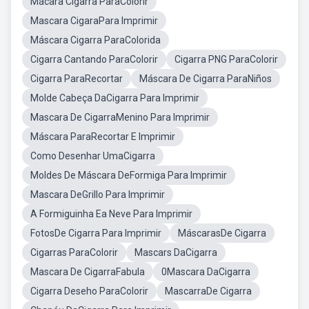
Mácara Cigarra ParaColorir
Mascara CigaraPara Imprimir
Máscara Cigarra ParaColorida
Cigarra Cantando ParaColorir
Cigarra PNG ParaColorir
Cigarra ParaRecortar
Máscara De Cigarra ParaNiños
Molde Cabeça DaCigarra Para Imprimir
Mascara De CigarraMenino Para Imprimir
Máscara ParaRecortar E Imprimir
Como Desenhar UmaCigarra
Moldes De Máscara DeFormiga Para Imprimir
Mascara DeGrillo Para Imprimir
A Formiguinha Ea Neve Para Imprimir
FotosDe Cigarra Para Imprimir
MáscarasDe Cigarra
Cigarras ParaColorir
Mascars DaCigarra
Mascara De CigarraFabula
0Mascara DaCigarra
Cigarra Deseho ParaColorir
MascarraDe Cigarra