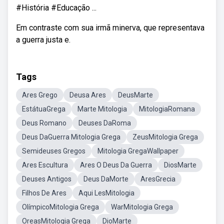
#História #Educação ...
Em contraste com sua irmã minerva, que representava
a guerra justa e.
Tags
Ares Grego
Deusa Ares
DeusMarte
EstátuaGrega
Marte Mitologia
MitologiaRomana
Deus Romano
Deuses DaRoma
Deus DaGuerra Mitologia Grega
ZeusMitologia Grega
Semideuses Gregos
Mitologia GregaWallpaper
Ares Escultura
Ares O Deus Da Guerra
DiosMarte
Deuses Antigos
Deus DaMorte
AresGrecia
Filhos De Ares
Aqui LesMitologia
OlímpicoMitologia Grega
WarMitologia Grega
OreasMitologia Grega
DioMarte