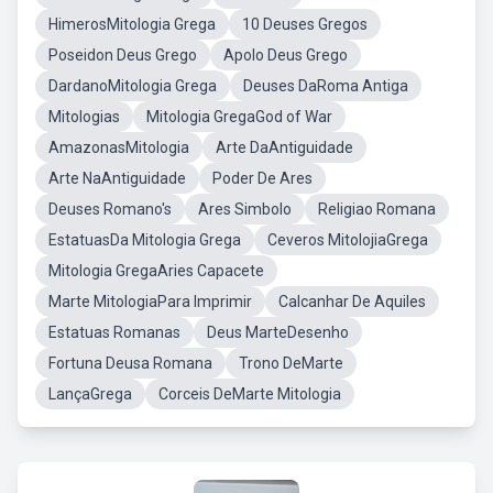
HimerosMitologia Grega
10 Deuses Gregos
Poseidon Deus Grego
Apolo Deus Grego
DardanoMitologia Grega
Deuses DaRoma Antiga
Mitologias
Mitologia GregaGod of War
AmazonasMitologia
Arte DaAntiguidade
Arte NaAntiguidade
Poder De Ares
Deuses Romano's
Ares Simbolo
Religiao Romana
EstatuasDa Mitologia Grega
Ceveros MitolojiaGrega
Mitologia GregaAries Capacete
Marte MitologiaPara Imprimir
Calcanhar De Aquiles
Estatuas Romanas
Deus MarteDesenho
Fortuna Deusa Romana
Trono DeMarte
LançaGrega
Corceis DeMarte Mitologia