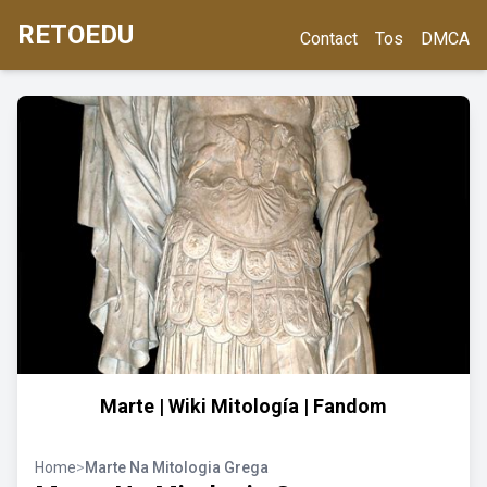
RETOEDU
Contact
Tos
DMCA
Marte | Wiki Mitología | Fandom
Home
>
Marte Na Mitologia Grega