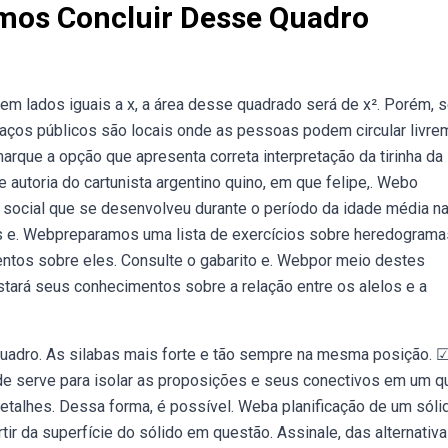
os Concluir Desse Quadro
em lados iguais a x, a área desse quadrado será de x². Porém, 
aços públicos são locais onde as pessoas podem circular livre
rque a opção que apresenta correta interpretação da tirinha da
autoria do cartunista argentino quino, em que felipe,. Webo
e social que se desenvolveu durante o período da idade média n
es e. Webpreparamos uma lista de exercícios sobre heredograma
entos sobre eles. Consulte o gabarito e. Webpor meio destes
stará seus conhecimentos sobre a relação entre os alelos e a
adro. As silabas mais forte e tão sempre na mesma posição. 
e serve para isolar as proposições e seus conectivos em um q
etalhes. Dessa forma, é possível. Weba planificação de um sóli
tir da superfície do sólido em questão. Assinale, das alternativa