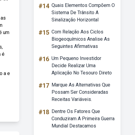
#14
Quais Elementos Compõem O
Sistema De Trânsito A
 as
Sinalização Horizontal
om
#15
Com Relação Aos Ciclos
 é um
Biogeoquímicos Analise As
Seguintes Afirmativas
s,
a é
#16
Um Pequeno Investidor
Decide Realizar Uma
Aplicação No Tesouro Direto
o a e
#17
Marque As Alternativas Que
Possam Ser Consideradas
Receitas Variáveis.
#18
Dentre Os Fatores Que
Conduziram A Primeira Guerra
Mundial Destacamos