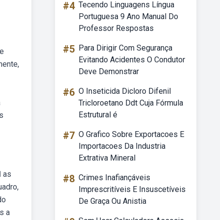
#4
Tecendo Linguagens Língua
Portuguesa 9 Ano Manual Do
Professor Respostas
#5
Para Dirigir Com Segurança
se
Evitando Acidentes O Condutor
mente,
Deve Demonstrar
#6
O Inseticida Dicloro Difenil
a
Tricloroetano Ddt Cuja Fórmula
Estrutural é
s
#7
O Grafico Sobre Exportacoes E
Importacoes Da Industria
Extrativa Mineral
☑ as
#8
Crimes Inafiançáveis
uadro,
Imprescritíveis E Insuscetíveis
do
De Graça Ou Anistia
s a