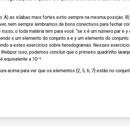
o. A) as silabas mais fortes estio sempre na mesma posiçäo. B)
ever, nem sempre lembramos de bons conectivos para fechar c
nisso, o toda matéria tem para você. “se x é um número par e y
Sendo x um elemento do conjunto a e y um elemento do conjunto.
do a estes exercícios sobre heredogramas. Nesses exercício
 Webpor isso, podemos concluir que o primeiro quadrinho laranj
é equivalente a 10⁻⁶.
gura acima para ver que os elementos {2, 5, 6, 7} estão no conjunt
.