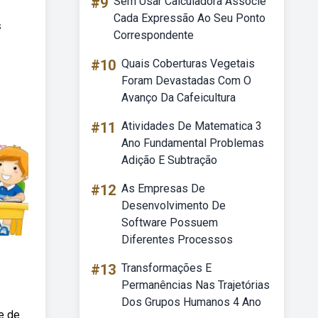
#9
Sem Usar Calculadora Associe
Cada Expressão Ao Seu Ponto
s
Correspondente
#10
Quais Coberturas Vegetais
Foram Devastadas Com O
Avanço Da Cafeicultura
#11
Atividades De Matematica 3
Ano Fundamental Problemas
Adição E Subtração
#12
As Empresas De
Desenvolvimento De
Software Possuem
Diferentes Processos
#13
Transformações E
Permanências Nas Trajetórias
Dos Grupos Humanos 4 Ano
e de