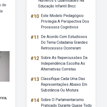
Números E Quantidades Na
s de
Educação Infantil Bncc
ta
#10
Este Modelo Pedagógico
Privilegia A Perspectiva Dos
Processos Cognitivos
#11
De Acordo Com Estudiosos
Do Tema Cidadania Grandes
Retrocessos Ocorreram
#12
Sobre As Repercussões Da
Independência Escolha As
Alternativas Corretas
#13
Classifique Cada Uma Das
Representações Abaixo Em
Substância Ou Mistura
rica,
#14
Sobre O Parlamentarismo
Praticado Durante Quase Todo