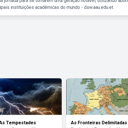
a jornada para se tornarem uma geração notável, utilizando abo
ipais instituições acadêmicas do mundo - dsw.aau.edu.et.
 As Tempestades
As Fronteiras Delimitadas