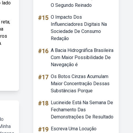
o lado
O Segundo Reinado
#15
O Impacto Dos
reta;
Influenciadores Digitais Na
na
Sociedade De Consumo
eros
Redação
.
#16
A Bacia Hidrográfica Brasileira
Com Maior Possibilidade De
Navegação é
#17
Os Botos Cinzas Acumulam
Maior Concentração Dessas
Substâncias Porque
#18
Lucineide Está Na Semana De
Fechamento Das
Demonstrações De Resultado
do
Minha
#19
Escreva Uma Locução