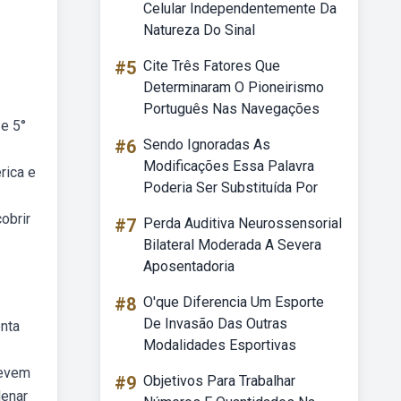
Celular Independentemente Da
Natureza Do Sinal
#5
Cite Três Fatores Que
Determinaram O Pioneirismo
Português Nas Navegações
e 5°
#6
Sendo Ignoradas As
Modificações Essa Palavra
rica e
Poderia Ser Substituída Por
obrir
#7
Perda Auditiva Neurossensorial
Bilateral Moderada A Severa
Aposentadoria
#8
O'que Diferencia Um Esporte
De Invasão Das Outras
enta
Modalidades Esportivas
devem
#9
Objetivos Para Trabalhar
denar