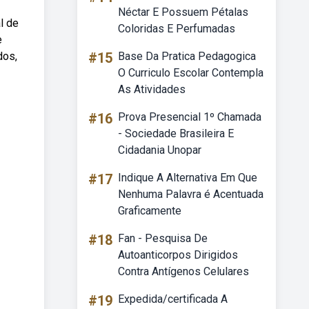
Néctar E Possuem Pétalas
l de
Coloridas E Perfumadas
e
dos,
#15
Base Da Pratica Pedagogica
O Curriculo Escolar Contempla
As Atividades
#16
Prova Presencial 1º Chamada
- Sociedade Brasileira E
Cidadania Unopar
#17
Indique A Alternativa Em Que
Nenhuma Palavra é Acentuada
Graficamente
#18
Fan - Pesquisa De
Autoanticorpos Dirigidos
Contra Antígenos Celulares
#19
Expedida/certificada A