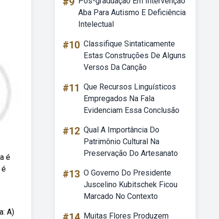
#9
Pós-graduação Em Intervenção
Aba Para Autismo E Deficiência
Intelectual
#10
Classifique Sintaticamente
Estas Construções De Alguns
Versos Da Canção
#11
Que Recursos Linguísticos
Empregados Na Fala
Evidenciam Essa Conclusão
#12
Qual A Importância Do
Patrimônio Cultural Na
Preservação Do Artesanato
 a é
 é
#13
O Governo Do Presidente
Juscelino Kubitschek Ficou
Marcado No Contexto
a: A)
#14
Muitas Flores Produzem