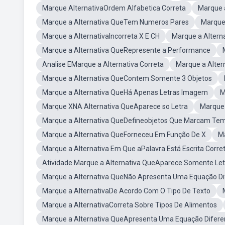
Marque AlternativaOrdem Alfabetica Correta
Marque 
Marque a Alternativa QueTem Numeros Pares
Marque
Marque a AlternativaIncorreta X E CH
Marque a Alterna
Marque a Alternativa QueRepresente a Performance
Analise EMarque a Alternativa Correta
Marque a Alte
Marque a Alternativa QueContem Somente 3 Objetos
Marque a Alternativa QueHá Apenas Letras Imagem
M
Marque XNA Alternativa QueAparece so Letra
Marque 
Marque a Alternativa QueDefineobjetos Que Marcam Te
Marque a Alternativa QueForneceu Em Função De X
M
Marque a Alternativa Em Que aPalavra Está Escrita Corr
Atividade Marque a Alternativa QueAparece Somente Let
Marque a Alternativa QueNão Apresenta Uma Equação Di
Marque a AlternativaDe Acordo Com O Tipo De Texto
Marque a AlternativaCorreta Sobre Tipos De Alimentos
Marque a Alternativa QueApresenta Uma Equação Diferen