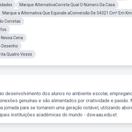
vidades
Marque AlternativaCorreta Qual O Número Da Casa
Marque a Alternativa Que Equivale aConversão De 54321 Cm² Em Km
ão Corretas
afos
e Nessa Cena
s Desenho
ita Quatro Vezes
 ao desenvolvimento dos alunos no ambiente escolar, empregan
nexões genuínas e são alimentados por criatividade e paixão. 
a jornada para se tornarem uma geração notável, utilizando abo
ipais instituições acadêmicas do mundo - dsw.aau.edu.et.