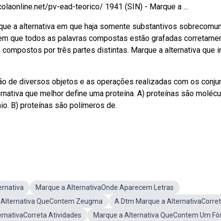
line.net/pv-ead-teorico/ 1941 (SIN) - Marque a ...
ue a alternativa em que haja somente substantivos sobrecomun
 em que todos as palavras compostas estão grafadas corretamen
ompostos por três partes distintas. Marque a alternativa que i
ão de diversos objetos e as operações realizadas com os conju
ernativa que melhor define uma proteína. A) proteínas são molécu
o. B) proteínas são polímeros de.
rnativa
Marque a AlternativaOnde Aparecem Letras
 Alternativa QueContem Zeugma
A Dtm Marque a AlternativaCorre
rnativaCorreta Atividades
Marque a Alternativa QueContem Um Fó