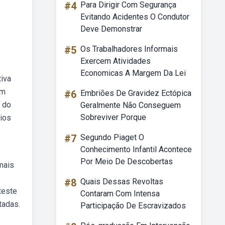
#4
Para Dirigir Com Segurança
Evitando Acidentes O Condutor
Deve Demonstrar
#5
Os Trabalhadores Informais
Exercem Atividades
Economicas A Margem Da Lei
tiva
em
#6
Embriões De Gravidez Ectópica
 do
Geralmente Não Conseguem
Sobreviver Porque
cios
#7
Segundo Piaget O
Conhecimento Infantil Acontece
Por Meio De Descobertas
mais
#8
Quais Dessas Revoltas
teste
Contaram Com Intensa
tadas.
Participação De Escravizados