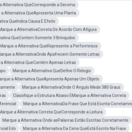
a Alternativa QueCorresponde a Seroma
 a Alternativa QueApresenta Uma Planta
tiva QueIndica Causa E Efeito
Marque a AlternativaCorreta De Acordo Com Afigura
rnativa QueContem Somente 3 Brinqudos
Marque a Alternativa QueRepresente a Performnsce
arque a AlternativaOnde Apafrecem Somente Letras
a Alternativa QueContém Apenas Letras
mpo
Marque a Alternativa QueDefine O Relogio
arque a Alternativa QueApresenta Apenas Um Objeto
etamente
Marque a AlternativaOnde O Angulo Mede 380 Graus
ras
Classifique a Estrutura Abaixo EMarque a Alternativa Correta
ferencial
Marque a AlternativaDa Frase Que Está Escrita Corretamn
Marque a Alternativa Correta QueCorresponde a Leitura
Marque a Alternativa Onde asPalavras Estão Escritas Corretamente
cial Edo
Marque a Alternativa Da Cena QueEstá Escrito Na Frase