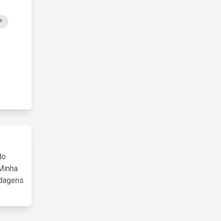
²
do
Minha
rdagens