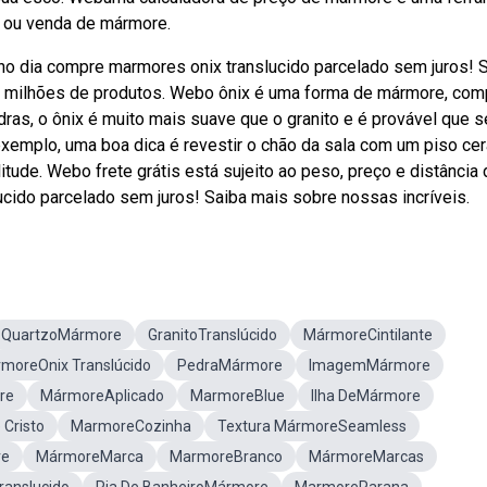
a ou venda de mármore.
 no dia compre marmores onix translucido parcelado sem juros! 
m milhões de produtos. Webo ônix é uma forma de mármore, co
dras, o ônix é muito mais suave que o granito e é provável que se
xemplo, uma boa dica é revestir o chão da sala com um piso ce
tude. Webo frete grátis está sujeito ao peso, preço e distância 
ucido parcelado sem juros! Saiba mais sobre nossas incríveis.
QuartzoMármore
GranitoTranslúcido
MármoreCintilante
moreOnix Translúcido
PedraMármore
ImagemMármore
re
MármoreAplicado
MarmoreBlue
Ilha DeMármore
Cristo
MarmoreCozinha
Textura MármoreSeamless
re
MármoreMarca
MarmoreBranco
MármoreMarcas