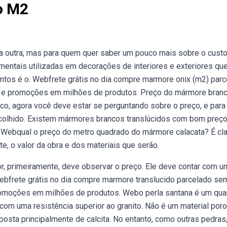
o M2
a outra, mas para quem quer saber um pouco mais sobre o cust
entais utilizadas em decorações de interiores e exteriores qu
ntos é o. Webfrete grátis no dia compre marmore onix (m2) par
as e promoções em milhões de produtos. Preço do mármore bran
, agora você deve estar se perguntando sobre o preço, e para t
colhido. Existem mármores brancos translúcidos com bom preço,
. Webqual o preço do metro quadrado do mármore calacata? É cl
, o valor da obra e dos materiais que serão.
, primeiramente, deve observar o preço. Ele deve contar com u
ebfrete grátis no dia compre marmore translucido parcelado se
promoções em milhões de produtos. Webo perla santana é um quar
om uma resistência superior ao granito. Não é um material poro
sta principalmente de calcita. No entanto, como outras pedras,