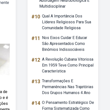
Abordagem Neurobiológica E
lmente
Multidisciplinar
#10
Qual A Importância Dos
Líderes Religiosos Para Sua
Comunidade Religiosa
#11
Nos Eixos Cuidar E Educar
São Apresentados Como
Binômios Indissociáveis
#12
A Revolução Cubana Vitoriosa
Em 1959 Teve Como Principal
Característica
#13
Transformações E
Permanências Nas Trajetórias
ma de
Dos Grupos Humanos 4 Ano
o e é
#14
O Pensamento Estratégico De
ações
Forma Sistematizada Como
amenta