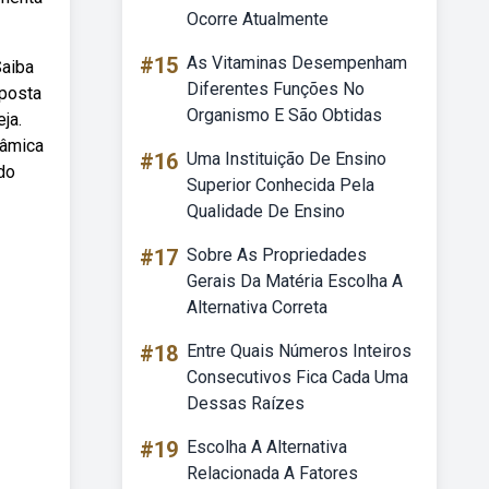
Ocorre Atualmente
#15
As Vitaminas Desempenham
Saiba
Diferentes Funções No
mposta
Organismo E São Obtidas
ja.
râmica
#16
Uma Instituição De Ensino
do
Superior Conhecida Pela
Qualidade De Ensino
#17
Sobre As Propriedades
Gerais Da Matéria Escolha A
Alternativa Correta
#18
Entre Quais Números Inteiros
Consecutivos Fica Cada Uma
Dessas Raízes
#19
Escolha A Alternativa
Relacionada A Fatores