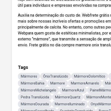
útil para indivíduos e empresas envolvidas na compr
Auxilia na determinação do custo de. Webfrete grátis
mais sobre nossas incríveis ofertas e promoções e
principalmente de calcita. No entanto, como outras pe
Webpara quem gosta de estéticas minimalistas, por e
externo “mármore”, que transmite a sensação de ampli
envio. Frete grátis no dia compre marmore onix transl
Tags
Mármores
ÔnixTranslúcido
MármoreDolomítico
MármoreBahia
Marmore
MarmoreAmarelo
Már
MármoreMichelangelo
MarmoreAzul
PainelMármo
Pedra Translúcida
MármoreQuartz
MármoreMonte 
MármoreDourada
MarmoreIluminado
OnyxMármo