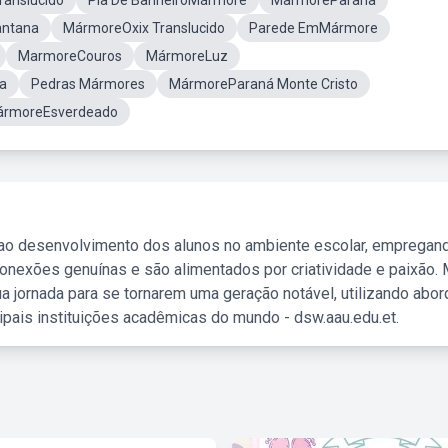
ranslucido
Pia De BanheiroMármore
MarmoreParana
antana
MármoreOxix Translucido
Parede EmMármore
MarmoreCouros
MármoreLuz
a
Pedras Mármores
MármoreParaná Monte Cristo
rmoreEsverdeado
 ao desenvolvimento dos alunos no ambiente escolar, empregan
nexões genuínas e são alimentados por criatividade e paixão. 
a jornada para se tornarem uma geração notável, utilizando abo
ipais instituições acadêmicas do mundo - dsw.aau.edu.et.