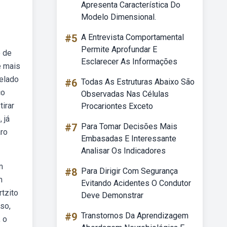
Apresenta Característica Do
Modelo Dimensional.
#5
A Entrevista Comportamental
Permite Aprofundar E
o de
Esclarecer As Informações
e mais
celado
#6
Todas As Estruturas Abaixo São
co
Observadas Nas Células
irar
Procariontes Exceto
 já
#7
Para Tomar Decisões Mais
aro
Embasadas E Interessante
Analisar Os Indicadores
m
#8
Para Dirigir Com Segurança
m
Evitando Acidentes O Condutor
tzito
Deve Demonstrar
so,
#9
Transtornos Da Aprendizagem
 o