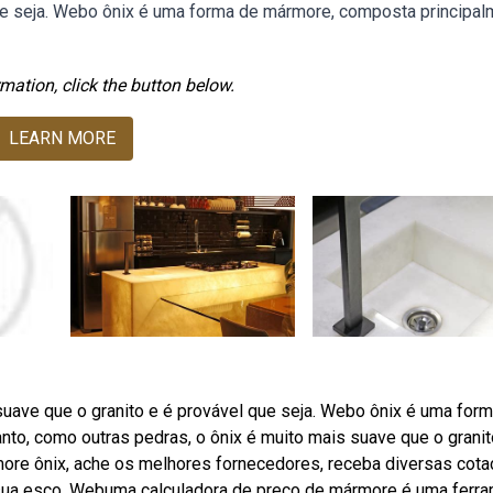
que seja. Webo ônix é uma forma de mármore, composta principa
mation, click the button below.
LEARN MORE
suave que o granito e é provável que seja. Webo ônix é uma for
nto, como outras pedras, o ônix é muito mais suave que o granit
ore ônix, ache os melhores fornecedores, receba diversas cot
 sua esco. Webuma calculadora de preço de mármore é uma ferr