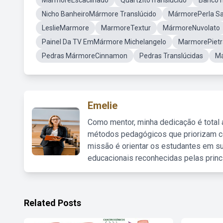
MármoreEscacilhado
QuartzitoTranslucido
BancoT
Nicho BanheiroMármore Translúcido
MármorePerla S
LeslieMarmore
MarmoreTextur
MármoreNuvolato
Painel Da TV EmMármore Michelangelo
MarmorePietr
Pedras MármoreCinnamon
Pedras Translúcidas
Má
Emelie
Como mentor, minha dedicação é total
métodos pedagógicos que priorizam co
missão é orientar os estudantes em su
educacionais reconhecidas pelas princ
Related Posts