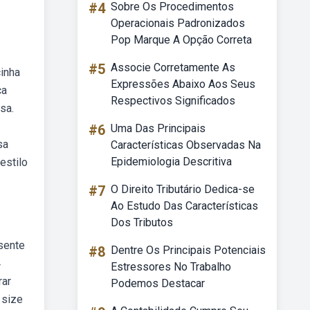
#4
Sobre Os Procedimentos
Operacionais Padronizados
Pop Marque A Opção Correta
#5
Associe Corretamente As
inha
Expressões Abaixo Aos Seus
ca
Respectivos Significados
sa.
#6
Uma Das Principais
sa
Características Observadas Na
Epidemiologia Descritiva
estilo
#7
O Direito Tributário Dedica-se
Ao Estudo Das Características
Dos Tributos
sente
#8
Dentre Os Principais Potenciais
4
Estressores No Trabalho
rar
Podemos Destacar
 size