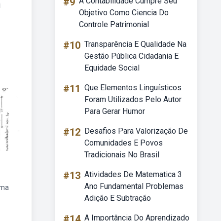
#9
A Contabilidade Cumpre Seu
i
Objetivo Como Ciencia Do
Controle Patrimonial
#10
Transparência E Qualidade Na
Gestão Pública Cidadania E
Equidade Social
#11
Que Elementos Linguísticos
Foram Utilizados Pelo Autor
Para Gerar Humor
#12
Desafios Para Valorização De
Comunidades E Povos
Tradicionais No Brasil
#13
Atividades De Matematica 3
Ano Fundamental Problemas
ema
Adição E Subtração
#14
A Importância Do Aprendizado