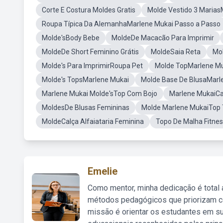
Corte E Costura Moldes Gratis
Molde Vestido 3 Marias
Roupa Típica Da AlemanhaMarlene Mukai Passo a Passo
Molde'sBody Bebe
MoldeDe Macacão Para Imprimir
MoldeDe Short Feminino Grátis
MoldeSaia Reta
Mo
Molde's Para ImprimirRoupa Pet
Molde TopMarlene M
Molde's TopsMarlene Mukai
Molde Base De BlusaMarl
Marlene Mukai Molde'sTop Com Bojo
Marlene MukaiCa
MoldesDe Blusas Femininas
Molde Marlene MukaiTop
MoldeCalça Alfaiataria Feminina
Topo De Malha Fitne
Emelie
Como mentor, minha dedicação é total
métodos pedagógicos que priorizam co
missão é orientar os estudantes em su