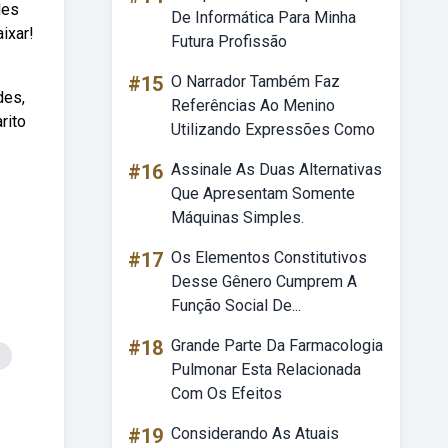
des
De Informática Para Minha
ixar!
Futura Profissão
#15
O Narrador Também Faz
des,
Referências Ao Menino
rito
Utilizando Expressões Como
#16
Assinale As Duas Alternativas
Que Apresentam Somente
Máquinas Simples.
#17
Os Elementos Constitutivos
Desse Gênero Cumprem A
Função Social De...
#18
Grande Parte Da Farmacologia
Pulmonar Esta Relacionada
Com Os Efeitos
#19
Considerando As Atuais