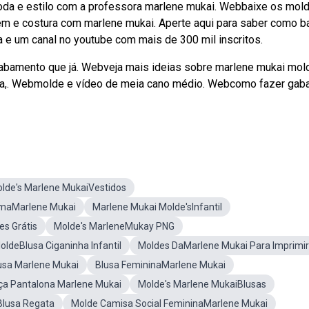
moda e estilo com a professora marlene mukai. Webbaixe os mol
m e costura com marlene mukai. Aperte aqui para saber como ba
e um canal no youtube com mais de 300 mil inscritos.
cabamento que já. Webveja mais ideias sobre marlene mukai mol
a,. Webmolde e vídeo de meia cano médio. Webcomo fazer gaba
lde's Marlene MukaiVestidos
amaMarlene Mukai
Marlene Mukai Molde'sInfantil
es Grátis
Molde's MarleneMukay PNG
ldeBlusa Ciganinha Infantil
Moldes DaMarlene Mukai Para Imprimir
usa Marlene Mukai
Blusa FemininaMarlene Mukai
ça Pantalona Marlene Mukai
Molde's Marlene MukaiBlusas
Blusa Regata
Molde Camisa Social FemininaMarlene Mukai