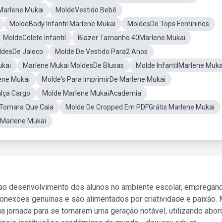
Marlene Mukai
MoldeVestido Bebê
MoldeBody Infantil Marlene Mukai
MoldesDe Tops Femininos
MoldeColete Infantil
Blazer Tamanho 40Marlene Mukai
ldesDe Jaleco
Molde De Vestido Para2 Anos
ukai
Marlene Mukai MoldesDe Blusas
Molde InfantilMarlene Muka
ene Mukai
Molde's Para ImprimirDe Marlene Mukai
lça Cargo
Molde Marlene MukaiAcademia
 Tomara Que Caia
Molde De Cropped Em PDFGrátis Marlene Mukai
sMarlene Mukai
 ao desenvolvimento dos alunos no ambiente escolar, empregan
nexões genuínas e são alimentados por criatividade e paixão. 
a jornada para se tornarem uma geração notável, utilizando abo