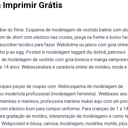
 Imprimir Grátis
bie do filme. Esquema de modelagem de vestido barbie com alc
de short com elástico nas costas, prega na frente e bolso fa
scolher tecidos para fazer. Webdolma ou jaleco com gola chine
o p ao egg. Posted in modelagem tagged diy dólmã, patrones.
a de modelagem de vestido com gola boneca e manga campone
e 14 anos. Webassinatura e curadoria online de moldes, moda e 
incipais peças de roupas com. Webesquema de modelagem de
rso modelista profissional (modelagem feminina):. Webbaixe seu
Oi meninas e meninos, professora marlene mukai aqui com um pre
m elástico bom para compor uniforme. Para crianças de 1 a 1
ra gradação de moldes, interpretação de modelagens e como ti
. Webposted in blusa, camisa, modelagem, modinha, molde, plus