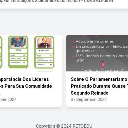
ipais instituições acadêmicas do mundo - dsw.aau.edu.et.
mportância Dos Líderes
Sobre O Parlamentarismo
os Para Sua Comunidade
Praticado Durante Quase
a
Segundo Reinado
ber 2024
07 September 2024
Copyright © 2024
RETOEDU