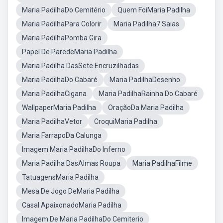
Maria PadilhaDo Cemitério
Quem FoiMaria Padilha
Maria PadilhaPara Colorir
Maria Padilha7 Saias
Maria PadilhaPomba Gira
Papel De ParedeMaria Padilha
Maria Padilha DasSete Encruzilhadas
Maria PadilhaDo Cabaré
Maria PadilhaDesenho
Maria PadilhaCigana
Maria PadilhaRainha Do Cabaré
WallpaperMaria Padilha
OraçãoDa Maria Padilha
Maria PadilhaVetor
CroquiMaria Padilha
Maria FarrapoDa Calunga
Imagem Maria PadilhaDo Inferno
Maria Padilha DasAlmas Roupa
Maria PadilhaFilme
TatuagensMaria Padilha
Mesa De Jogo DeMaria Padilha
Casal ApaixonadoMaria Padilha
Imagem De Maria PadilhaDo Cemiterio