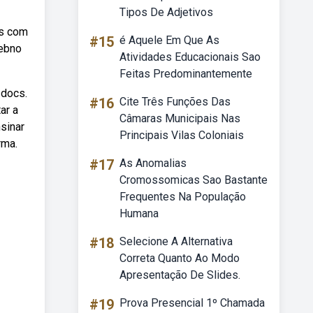
Tipos De Adjetivos
cs com
#15
é Aquele Em Que As
Webno
Atividades Educacionais Sao
Feitas Predominantemente
 docs.
#16
Cite Três Funções Das
ar a
Câmaras Municipais Nas
sinar
Principais Vilas Coloniais
rma.
#17
As Anomalias
Cromossomicas Sao Bastante
Frequentes Na População
Humana
#18
Selecione A Alternativa
Correta Quanto Ao Modo
Apresentação De Slides.
#19
Prova Presencial 1º Chamada