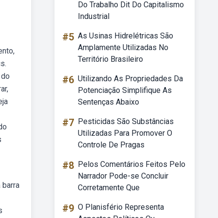
Do Trabalho Dit Do Capitalismo
Industrial
#5
As Usinas Hidrelétricas São
Amplamente Utilizadas No
ento,
Território Brasileiro
s.
 do
#6
Utilizando As Propriedades Da
ar,
Potenciação Simplifique As
eja
Sentenças Abaixo
#7
Pesticidas São Substâncias
do
Utilizadas Para Promover O
s
Controle De Pragas
#8
Pelos Comentários Feitos Pelo
Narrador Pode-se Concluir
 barra
Corretamente Que
#9
O Planisfério Representa
s