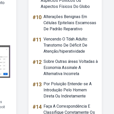
Aspectos Políticos Ou
nto
Aspectos Físicos Do Globo
#10
Alterações Benignas Em
Células Epiteliais Escamosas
De Padrão Reparativo
#11
Vencendo O Tdah Adulto:
Transtorno De Déficit De
Atenção/hiperatividade
#12
Sobre Outras áreas Voltadas à
Economia Assinale A
Alternativa Incorreta
#13
Por Poluição Entende-se A
Introdução Pelo Homem
Direta Ou Indiretamente
es
#14
Faça A Correspondência E
ocê
Classifique Corretamente Os