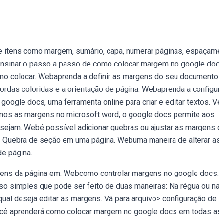
de itens como margem, sumário, capa, numerar páginas, espaçam
e ensinar o passo a passo de como colocar margem no google doc
omo colocar. Webaprenda a definir as margens do seu documento
bordas coloridas e a orientação de página. Webaprenda a configur
ogle docs, uma ferramenta online para criar e editar textos. V
os as margens no microsoft word, o google docs permite aos
sejam. Webé possível adicionar quebras ou ajustar as margens 
a: Quebra de seção em uma página. Webuma maneira de alterar a
de página.
ens da página em. Webcomo controlar margens no google docs.
o simples que pode ser feito de duas maneiras: Na régua ou na
al deseja editar as margens. Vá para arquivo> configuração de
ocê aprenderá como colocar margem no google docs em todas a