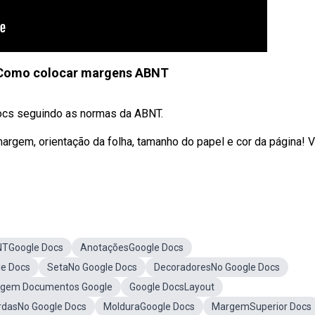
 Como colocar margens ABNT
ocs seguindo as normas da ABNT.
rgem, orientação da folha, tamanho do papel e cor da página! 
TGoogle Docs
AnotaçõesGoogle Docs
le Docs
SetaNo Google Docs
DecoradoresNo Google Docs
gem Documentos Google
Google DocsLayout
rdasNo Google Docs
MolduraGoogle Docs
MargemSuperior Docs