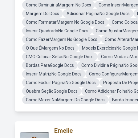
Como Diminuir aMargem No Docs
Como InserirMarge
Margem Do Docs
Adicionar PáginaNo Google Docs
Como FormatarMargem No Google Docs
Como Colocar
Inserir QuadradoNo Google Docs
Como AjustarMargem
Como FazerMargem No Google Docs
Como AlterarMa
O Que ÉMargem No Docs
Models ExercíciosNo Google
CMO Colocar SetasNo Google Docs
Como Mudar aMar
Bordas ParaGoogle Docs
Como Dividir a PáginaNo Goo
Inserir MatrizNo Google Docs
Como ConfigurarMargem
Como Excluir PáginaNo Google Docs
Proposta De Proj
Quebra SeçãoGoogle Docs
Como Adicionar FolhaNo G
Como Mexer NaMargem Do Google Docs
Borda Image
Emelie