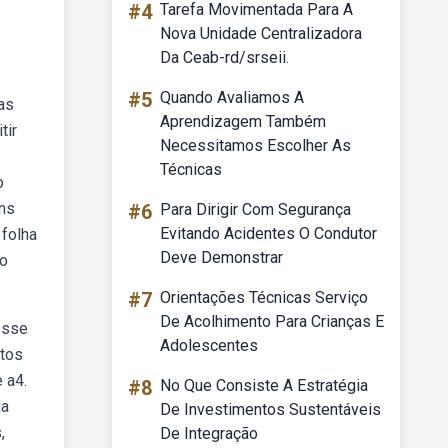
#4
Tarefa Movimentada Para A
Nova Unidade Centralizadora
Da Ceab-rd/srseii.
#5
Quando Avaliamos A
as
Aprendizagem Também
tir
Necessitamos Escolher As
Técnicas
o
ns
#6
Para Dirigir Com Segurança
Evitando Acidentes O Condutor
 folha
Deve Demonstrar
co
#7
Orientações Técnicas Serviço
De Acolhimento Para Crianças E
esse
Adolescentes
ntos
e a4.
#8
No Que Consiste A Estratégia
da
De Investimentos Sustentáveis
,
De Integração