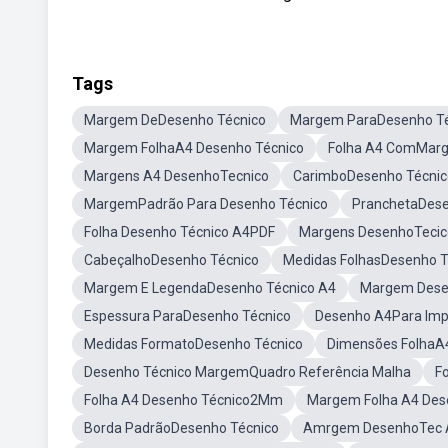
Tags
Margem DeDesenho Técnico
Margem ParaDesenho Té
Margem FolhaA4 Desenho Técnico
Folha A4 ComMarg
Margens A4 DesenhoTecnico
CarimboDesenho Técnic
MargemPadrão Para Desenho Técnico
PranchetaDese
Folha Desenho Técnico A4PDF
Margens DesenhoTecic
CabeçalhoDesenho Técnico
Medidas FolhasDesenho T
Margem E LegendaDesenho Técnico A4
Margem Dese
Espessura ParaDesenho Técnico
Desenho A4Para Imp
Medidas FormatoDesenho Técnico
Dimensões FolhaA
Desenho Técnico MargemQuadro Referência Malha
F
Folha A4 Desenho Técnico2Mm
Margem Folha A4 Dese
Borda PadrãoDesenho Técnico
Amrgem DesenhoTec 