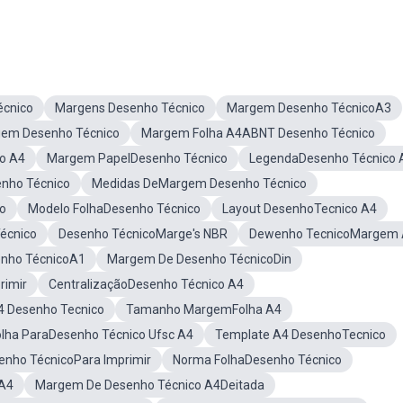
cnico
Margens Desenho Técnico
Margem Desenho TécnicoA3
em Desenho Técnico
Margem Folha A4ABNT Desenho Técnico
o A4
Margem PapelDesenho Técnico
LegendaDesenho Técnico 
nho Técnico
Medidas DeMargem Desenho Técnico
o
Modelo FolhaDesenho Técnico
Layout DesenhoTecnico A4
écnico
Desenho TécnicoMarge's NBR
Dewenho TecnicoMargem
nho TécnicoA1
Margem De Desenho TécnicoDin
rimir
CentralizaçãoDesenho Técnico A4
4 Desenho Tecnico
Tamanho MargemFolha A4
olha ParaDesenho Técnico Ufsc A4
Template A4 DesenhoTecnico
nho TécnicoPara Imprimir
Norma FolhaDesenho Técnico
A4
Margem De Desenho Técnico A4Deitada