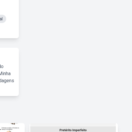
al
do
Minha
rdagens