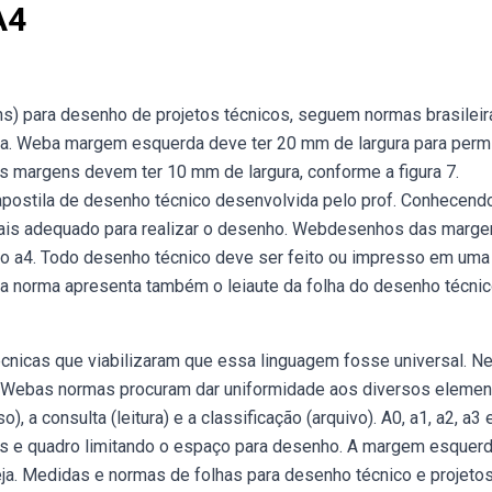
A4
) para desenho de projetos técnicos, seguem normas brasileir
e a. Weba margem esquerda deve ter 20 mm de largura para permi
as margens devem ter 10 mm de largura, conforme a figura 7.
apostila de desenho técnico desenvolvida pelo prof. Conhecend
mais adequado para realizar o desenho. Webdesenhos das marge
o a4. Todo desenho técnico deve ser feito ou impresso em uma
a norma apresenta também o leiaute da folha do desenho técni
nicas que viabilizaram que essa linguagem fosse universal. N
. Webas normas procuram dar uniformidade aos diversos eleme
 a consulta (leitura) e a classificação (arquivo). A0, a1, a2, a3 
s e quadro limitando o espaço para desenho. A margem esquer
eja. Medidas e normas de folhas para desenho técnico e projetos