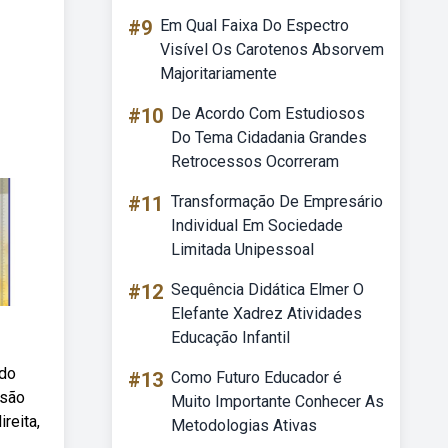
#9
Em Qual Faixa Do Espectro
Visível Os Carotenos Absorvem
Majoritariamente
#10
De Acordo Com Estudiosos
Do Tema Cidadania Grandes
Retrocessos Ocorreram
#11
Transformação De Empresário
Individual Em Sociedade
Limitada Unipessoal
#12
Sequência Didática Elmer O
Elefante Xadrez Atividades
Educação Infantil
 do
#13
Como Futuro Educador é
 são
Muito Importante Conhecer As
reita,
Metodologias Ativas