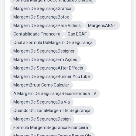
Formula Margem DeContribuição Unitária
Margem De SegurançaGrafica
Margem De SegurançaBotox
Margem De SegurançaPara Videos
MargensABNT
Contabilidade Financeira
Gao EGAF
Qual a Fórmula DaMargem De Segurança
Margem De SegurançaDesigner
Margem De SegurançaEm Ações
Margem De SegurançaAfter Effects
Margem De SegurançaBunner YouTube
MargemBruta Como Calcular
A Margem De SegurançaRecomendada TV
Margem De SegurançaDa Via
Quando Utilizar aMargem De Segurança
Margem De SegurançaDesign
Formula MargemSeguranca Financeira