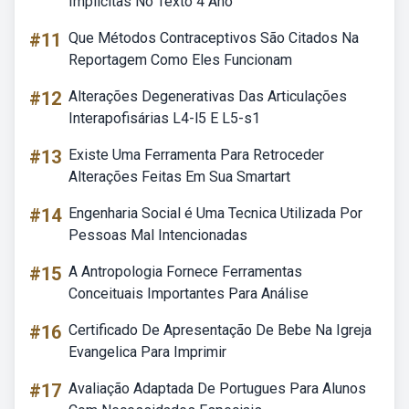
Implícitas No Texto 4 Ano
#11
Que Métodos Contraceptivos São Citados Na
Reportagem Como Eles Funcionam
#12
Alterações Degenerativas Das Articulações
Interapofisárias L4-l5 E L5-s1
#13
Existe Uma Ferramenta Para Retroceder
Alterações Feitas Em Sua Smartart
#14
Engenharia Social é Uma Tecnica Utilizada Por
Pessoas Mal Intencionadas
#15
A Antropologia Fornece Ferramentas
Conceituais Importantes Para Análise
#16
Certificado De Apresentação De Bebe Na Igreja
Evangelica Para Imprimir
#17
Avaliação Adaptada De Portugues Para Alunos