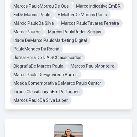
Marcos PauloMorreu De Que
Marco Indicativo EmBR
ExDe Marcos Paulo
E MulherDe Marcos Paulo
Márcio PauloDa Silva
Marcos PauloTavares Ferreira
Marca Paumo
Marcos PauloRedes Sociais
Idade DeMarco PauloMarketing Digital
PauloMendes Da Rocha
Jornal Hora Do DIA SCClassificados
BiografiaDe Marcos Paulo
Marcos PauloMonteiro
Marco Paulo DeFigueiredo Barros
Moeda Comemorativa DeMarco Paulo Cantor
Tirads ClassificaçaoEm Portugues
Marcos PauloDa Silva Laiber