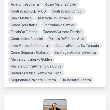
AnatomiaGuitarra
Ritmo MarchaViolão
Contrabaixo ELÉTRICO
Contrabaixo Condor
Baixo Eletrico
AHistória Do Carnaval
Corda DeGuitarra
Contrabaixo Samick
EscolaDa Elétrica
TocandoGuitarra Elétrica
Contrabaixo Giannini
Paineis DeElétrica Aula
Livro ElétricaDe Guitarras
GuitarraEleltrica Na Tomada
Como Segurara Guitarra
Elis ReginaGuitarra Eletrica
Marca Contrabaixo Golden
Paciata ContraAmento De Curos
Guitarra ElétricaExemlo Na Fisica
Segurando aPalheta Guitarra
JauassareGuitarra