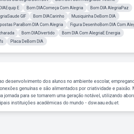
DIAEquip E
Bom DIAComeça Com Alegria
Bom DIA AlegriaPaz
griaSaude GIF
Bom DIACarinho
Musiquinha DeBom DIA
postas ParaBom DIA Com Alegria
Figura DesenhoBom DIA Com Aleg
charada
Bom DIADivertido
Bom DIA Com AlegriaE Energia
fs
Placa DeBom DIA
 ao desenvolvimento dos alunos no ambiente escolar, empregan
nexões genuínas e são alimentados por criatividade e paixão. 
a jornada para se tornarem uma geração notável, utilizando abo
ipais instituições acadêmicas do mundo - dsw.aau.edu.et.