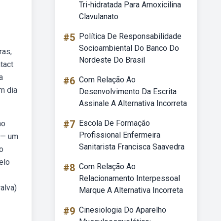
Tri-hidratada Para Amoxicilina
Clavulanato
#5
Política De Responsabilidade
Socioambiental Do Banco Do
ras,
Nordeste Do Brasil
tact
a
#6
Com Relação Ao
m dia
Desenvolvimento Da Escrita
Assinale A Alternativa Incorreta
#7
Escola De Formação
no
Profissional Enfermeira
b — um
Sanitarista Francisca Saavedra
o
elo
#8
Com Relação Ao
Relacionamento Interpessoal
alva)
Marque A Alternativa Incorreta
#9
Cinesiologia Do Aparelho