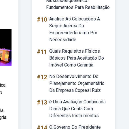
Musculoesquelético:
Fundamentos Para Reabilitação
#10
Analise As Colocações A
Seguir Acerca Do
Empreendedorismo Por
Necessidade
#11
Quais Requisitos Físicos
Básicos Para Aceitação Do
Imóvel Como Garantia
#12
No Desenvolvimento Do
Planejamento Orçamentário
ica
Da Empresa Copresi Ruiz
as
#13
é Uma Avaliação Continuada
Diária Que Conta Com
ia
Diferentes Instrumentos
ria.
#14
O Governo Do Presidente