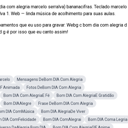
a com alegria marcelo serralva) bananacifras. Teclado marcelo
lva 1. Web — linda música de acolhimento para suas aulas.
pamentos que eu uso para gravar: Webg c bom dia com alegria d
d g é por isso que eu canto assim!
rcelo
Mensagens DeBom DIA Com Alegria
IF Animada
Fotos DeBom DIA Com Alegria
Bom DIA Com AlegriaE Fé
Bom DIA Com AlegriaE Gratidão
Bom DIAAlegre
Frase DeBom DIA Com Alegria
om DIA ComMúsica
Bom DIA AlegriaDe Viver
 DIA ComFelicidade
Bom DIA ComAlegrai
Bom DIA Coma Legria
iverso DaAlegria Bom DIA
Bom DIA Com AlegriaGIF Anime