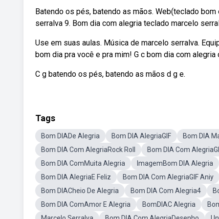
Batendo os pés, batendo as mãos. Web(teclado bom di
serralva 9. Bom dia com alegria teclado marcelo serra
Use em suas aulas. Música de marcelo serralva. Equi
bom dia pra você e pra mim! G c bom dia com alegria 
C g batendo os pés, batendo as mãos d g e.
Tags
Bom DIADe Alegria
Bom DIA AlegriaGIF
Bom DIA Ma
Bom DIA Com AlegriaRock Roll
Bom DIA Com AlegriaG
Bom DIA ComMuita Alegria
ImagemBom DIA Alegria
Bom DIA AlegriaE Feliz
Bom DIA Com AlegriaGIF Aniy
Bom DIACheio De Alegria
Bom DIA Com Alegria4
B
Bom DIA ComAmor E Alegria
BomDIAC Alegria
Bom
Marcelo Serralva
Bom DIA Com AlegriaDesenho
Un