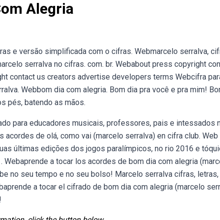
Com Alegria
ras e versão simplificada com o cifras. Webmarcelo serralva, cif
rcelo serralva no cifras. com. br. Webabout press copyright con
ht contact us creators advertise developers terms Webcifra par
rralva. Webbom dia com alegria. Bom dia pra você e pra mim! Bo
 os pés, batendo as mãos.
ado para educadores musicais, professores, pais e intessados 
s acordes de olá, como vai (marcelo serralva) en cifra club. We
duas últimas edições dos jogos paralímpicos, no rio 2016 e tóqui
1. Webaprende a tocar los acordes de bom dia com alegria (marc
be no seu tempo e no seu bolso! Marcelo serralva cifras, letras,
baprende a tocar el cifrado de bom dia com alegria (marcelo serr
!
mation, click the button below.