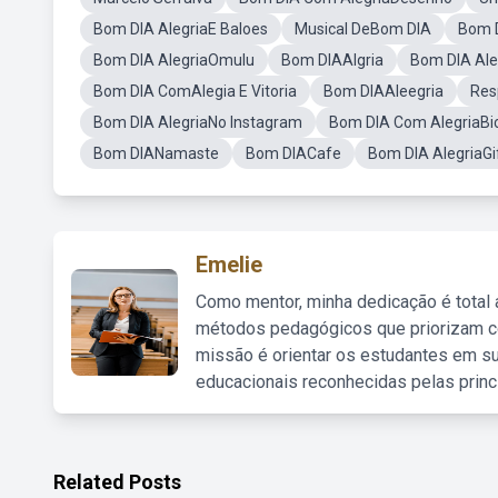
Bom DIA AlegriaE Baloes
Musical DeBom DIA
Bom 
Bom DIA AlegriaOmulu
Bom DIAAlgria
Bom DIA Ale
Bom DIA ComAlegia E Vitoria
Bom DIAAleegria
Res
Bom DIA AlegriaNo Instagram
Bom DIA Com AlegriaBi
Bom DIANamaste
Bom DIACafe
Bom DIA AlegriaGi
Emelie
Como mentor, minha dedicação é total
métodos pedagógicos que priorizam co
missão é orientar os estudantes em su
educacionais reconhecidas pelas princ
Related Posts