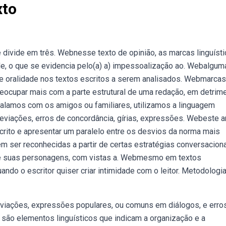
xto
e divide em três. Webnesse texto de opinião, as marcas linguíst
e, o que se evidencia pelo(a) a) impessoalização ao. Webalgum
e oralidade nos textos escritos a serem analisados. Webmarcas
eocupar mais com a parte estrutural de uma redação, em detrim
alamos com os amigos ou familiares, utilizamos a linguagem
breviações, erros de concordância, gírias, expressões. Webeste a
scrito e apresentar um paralelo entre os desvios da norma mais
ser reconhecidas a partir de certas estratégias conversacion
de suas personagens, com vistas a. Webmesmo em textos
ndo o escritor quiser criar intimidade com o leitor. Metodologia
eviações, expressões populares, ou comuns em diálogos, e erro
ão elementos linguísticos que indicam a organização e a