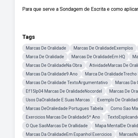
Para que serve a Sondagem de Escrita e como aplicar: 
Tags
Marcas De Oralidade
Marcas De OralidadeExemplos
Marca De Oralidade
Marcas De OralidadeEm HQ
Ma
Marcas De OralidadeNa Obra
AtividadeMarcas De Oral
Marcas Da Oralidade9 Ano
Marca De OralidadeTrecho 
Marcas De Oralidade TextoArgumentativo
Marcas Da O
Ef15lp04 Marcas De OralidadeNocordel
Marcas De Ora
Usos DaOralidade E Suas Marcas
Exemplo De Oralidad
Marcas DeOraliedade Portugues Tabela
Como Sao Mar
Exercicios Marcas De Oralidade5º Ano
TextoEsplicand
O Que SaoMarcas De Orallidade
Mapa MentalDe Orali
Marcas Da OralidadeEm Espanhol Exercicios
MarcasNa