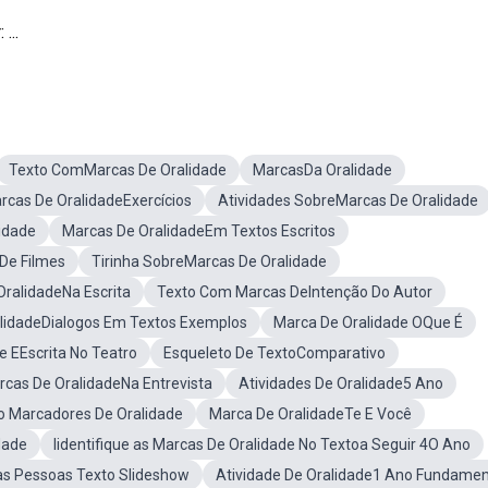
...
Texto ComMarcas De Oralidade
MarcasDa Oralidade
rcas De OralidadeExercícios
Atividades SobreMarcas De Oralidade
idade
Marcas De OralidadeEm Textos Escritos
De Filmes
Tirinha SobreMarcas De Oralidade
ralidadeNa Escrita
Texto Com Marcas DeIntenção Do Autor
lidadeDialogos Em Textos Exemplos
Marca De Oralidade OQue É
e EEscrita No Teatro
Esqueleto De TextoComparativo
cas De OralidadeNa Entrevista
Atividades De Oralidade5 Ano
o Marcadores De Oralidade
Marca De OralidadeTe E Você
dade
Iidentifique as Marcas De Oralidade No Textoa Seguir 4O Ano
s Pessoas Texto Slideshow
Atividade De Oralidade1 Ano Fundamen