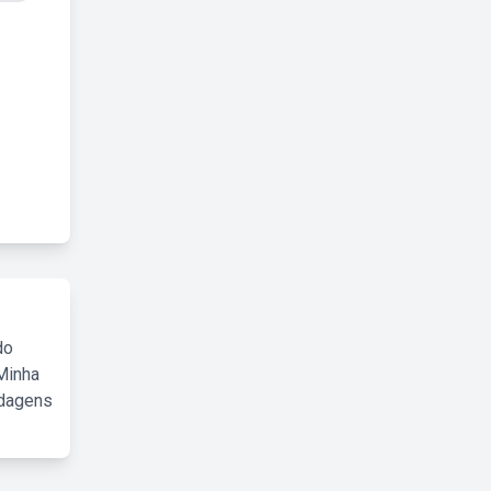
do
Minha
rdagens