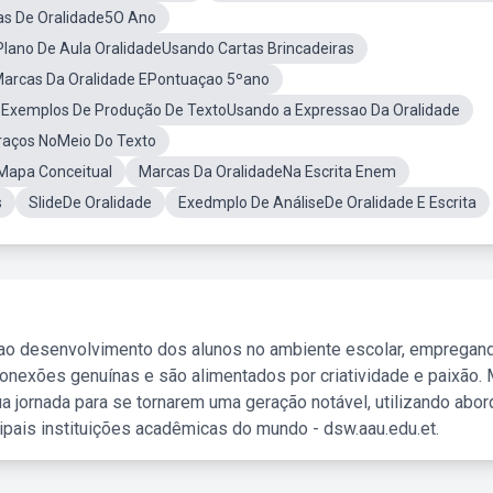
as De Oralidade5O Ano
Plano De Aula OralidadeUsando Cartas Brincadeiras
arcas Da Oralidade EPontuaçao 5ºano
Exemplos De Produção De TextoUsando a Expressao Da Oralidade
raços NoMeio Do Texto
Mapa Conceitual
Marcas Da OralidadeNa Escrita Enem
s
SlideDe Oralidade
Exedmplo De AnáliseDe Oralidade E Escrita
 ao desenvolvimento dos alunos no ambiente escolar, empregan
nexões genuínas e são alimentados por criatividade e paixão. 
a jornada para se tornarem uma geração notável, utilizando abo
ipais instituições acadêmicas do mundo - dsw.aau.edu.et.