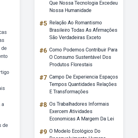
Que Nossa Tecnologia Excedeu
Nossa Humanidade
#5
Relação Ao Romantismo
Brasileiro Todas As Afirmações
icas
São Verdadeiras Exceto
as
 de
#6
Como Podemos Contribuir Para
ento
O Consumo Sustentável Dos
Produtos Florestais
rtigo
#7
Campo De Experiencia Espaços
Tempos Quantidades Relações
ais
E Transformações
#8
Os Trabalhadores Informais
 a
Exercem Atividades
Economicas A Margem Da Lei
s de
#9
O Modelo Ecológico Do