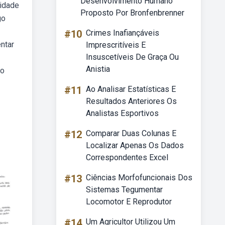
Desenvolvimento Humano
lidade
Proposto Por Bronfenbrenner
go
#10
Crimes Inafiançáveis
entar
Imprescritíveis E
Insuscetíveis De Graça Ou
Anistia
vo
#11
Ao Analisar Estatísticas E
Resultados Anteriores Os
Analistas Esportivos
#12
Comparar Duas Colunas E
Localizar Apenas Os Dados
Correspondentes Excel
#13
Ciências Morfofuncionais Dos
Sistemas Tegumentar
Locomotor E Reprodutor
#14
Um Agricultor Utilizou Um