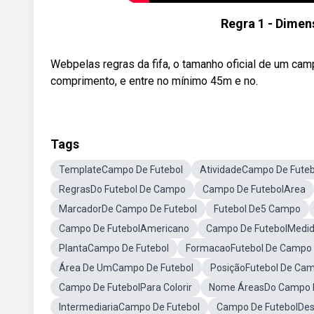
Regra 1 - Dime
Webpelas regras da fifa, o tamanho oficial de um ca
comprimento, e entre no mínimo 45m e no.
Tags
TemplateCampo De Futebol
AtividadeCampo De Futeb
RegrasDo Futebol De Campo
Campo De FutebolArea
MarcadorDe Campo De Futebol
Futebol De5 Campo
Campo De FutebolAmericano
Campo De FutebolMedi
PlantaCampo De Futebol
FormacaoFutebol De Campo
Área De UmCampo De Futebol
PosiçãoFutebol De Ca
Campo De FutebolPara Colorir
Nome ÁreasDo Campo D
IntermediariaCampo De Futebol
Campo De FutebolDe