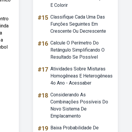
E Colorir
#15
Classifique Cada Uma Das
entro
Funções Seguintes Em
ainda
Crescente Ou Decrescente
a
 a
#16
Calcule O Perímetro Do
ebol
Retângulo Simplificando O
Resultado Se Possível
#17
Atividades Sobre Misturas
Homogêneas E Heterogêneas
4o Ano - Acessaber
#18
Considerando As
Combinações Possíveis Do
Novo Sistema De
Emplacamento
#19
Baixa Probabilidade De