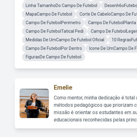
Linha TamanhoDo Campo De Futebol
Desenh6oFutebo
MapaCampo De Futebol
Corte De CabeloCampo De Fu
Campo De FutebolPerimetro
Campo De FutebolPlanta
Campo De FutebolTatical Pedi
Campo De FutebolLege
Medidas De UmCampo De Futebol Oficial
10 RegrasFu
Campo De FutebolPor Dentro
Icone De UmCampo De F
FigurasDe Campo De Futebol
Emelie
Como mentor, minha dedicação é total
métodos pedagógicos que priorizam co
missão é orientar os estudantes em su
educacionais reconhecidas pelas princ