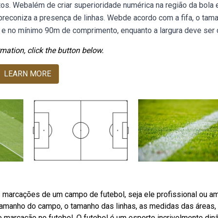
tos. Webalém de criar superioridade numérica na região da bola 
 preconiza a presença de linhas. Webde acordo com a fifa, o tam
 e no mínimo 90m de comprimento, enquanto a largura deve ser 
mation, click the button below.
LEARN MORE
marcações de um campo de futebol, seja ele profissional ou am
tamanho do campo, o tamanho das linhas, as medidas das áreas,
e marcação no futebol. O futebol é um esporte incrivelmente di