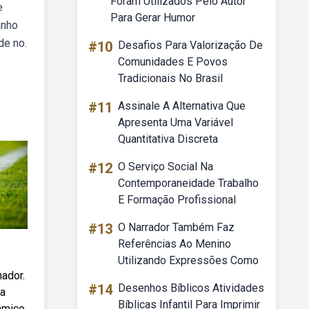
Foram Utilizados Pelo Autor
e
Para Gerar Humor
anho
de no.
#10
Desafios Para Valorização De
Comunidades E Povos
Tradicionais No Brasil
#11
Assinale A Alternativa Que
Apresenta Uma Variável
Quantitativa Discreta
#12
O Serviço Social Na
Contemporaneidade Trabalho
E Formação Profissional
#13
O Narrador Também Faz
Referências Ao Menino
Utilizando Expressões Como
ador.
#14
Desenhos Bíblicos Atividades
 a
Bíblicas Infantil Para Imprimir
nâmico