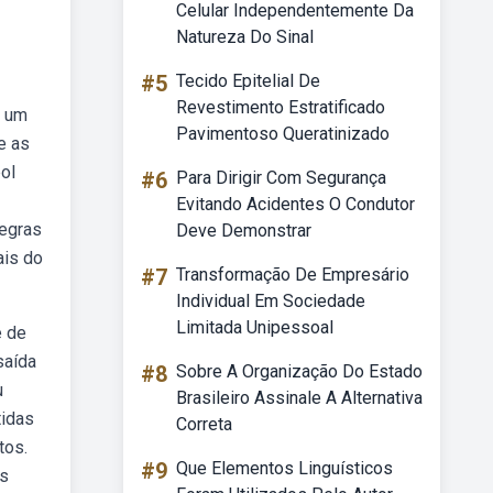
Celular Independentemente Da
Natureza Do Sinal
#5
Tecido Epitelial De
Revestimento Estratificado
e um
Pavimentoso Queratinizado
e as
ol
#6
Para Dirigir Com Segurança
Evitando Acidentes O Condutor
regras
Deve Demonstrar
ais do
#7
Transformação De Empresário
Individual Em Sociedade
Limitada Unipessoal
e de
saída
#8
Sobre A Organização Do Estado
u
Brasileiro Assinale A Alternativa
tidas
Correta
tos.
#9
Que Elementos Linguísticos
as