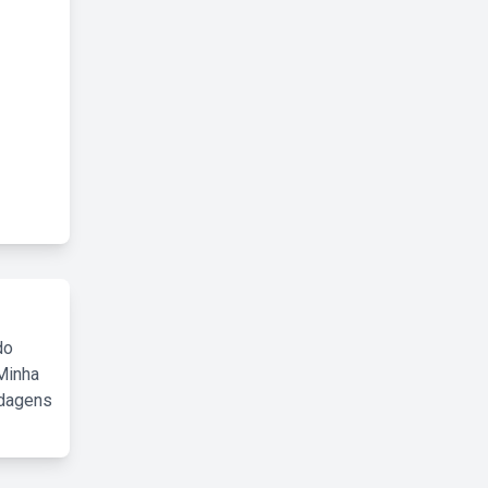
do
Minha
rdagens