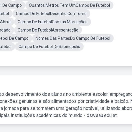
l De Campo
Quantos Metros Tem UmCampo De Futebol
tebol
Campo De FutebolDesenho Con Torno
 Abixa
Campo De FutebolCom as Marcações
ndado
Campo De FutebolApresentação
tebol De Campo
Nomes Das PartesDo Campo De Futebol
utebol
Campo De Futebol DeSabinopolis
 ao desenvolvimento dos alunos no ambiente escolar, empregan
nexões genuínas e são alimentados por criatividade e paixão. 
a jornada para se tornarem uma geração notável, utilizando abo
ipais instituições acadêmicas do mundo - dsw.aau.edu.et.