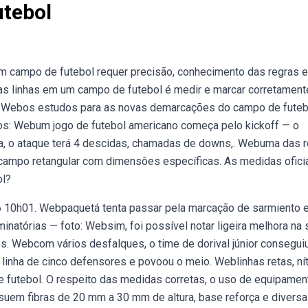
tebol
campo de futebol requer precisão, conhecimento das regras 
as linhas em um campo de futebol é medir e marcar corretament
po. Webos estudos para as novas demarcações do campo de futeb
dos: Webum jogo de futebol americano começa pelo kickoff — o
bola, o ataque terá 4 descidas, chamadas de downs,. Webuma das 
m campo retangular com dimensões específicas. As medidas ofici
ol?
 10h01. Webpaquetá tenta passar pela marcação de sarmiento 
lminatórias — foto: Websim, foi possível notar ligeira melhora na 
s. Webcom vários desfalques, o time de dorival júnior consegui
linha de cinco defensores e povoou o meio. Weblinhas retas, ní
futebol. O respeito das medidas corretas, o uso de equipamen
em fibras de 20 mm a 30 mm de altura, base reforça e divers