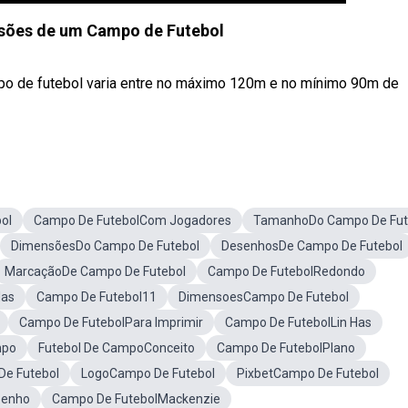
nsões de um Campo de Futebol
mpo de futebol varia entre no máximo 120m e no mínimo 90m de
ol
Campo De FutebolCom Jogadores
TamanhoDo Campo De Fut
DimensõesDo Campo De Futebol
DesenhosDe Campo De Futebol
MarcaçãoDe Campo De Futebol
Campo De FutebolRedondo
das
Campo De Futebol11
DimensoesCampo De Futebol
Campo De FutebolPara Imprimir
Campo De FutebolLin Has
mpo
Futebol De CampoConceito
Campo De FutebolPlano
e Futebol
LogoCampo De Futebol
PixbetCampo De Futebol
senho
Campo De FutebolMackenzie