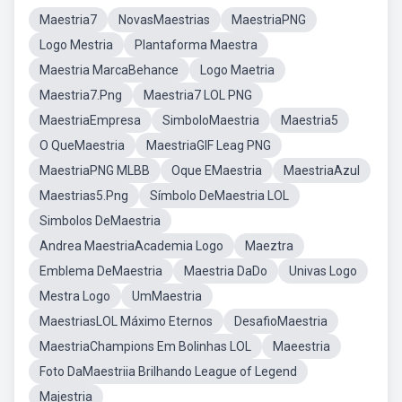
Maestria7
NovasMaestrias
MaestriaPNG
Logo Mestria
Plantaforma Maestra
Maestria MarcaBehance
Logo Maetria
Maestria7.Png
Maestria7 LOL PNG
MaestriaEmpresa
SimboloMaestria
Maestria5
O QueMaestria
MaestriaGIF Leag PNG
MaestriaPNG MLBB
Oque EMaestria
MaestriaAzul
Maestrias5.Png
Símbolo DeMaestria LOL
Simbolos DeMaestria
Andrea MaestriaAcademia Logo
Maeztra
Emblema DeMaestria
Maestria DaDo
Univas Logo
Mestra Logo
UmMaestria
MaestriasLOL Máximo Eternos
DesafioMaestria
MaestriaChampions Em Bolinhas LOL
Maeestria
Foto DaMaestriia Brilhando League of Legend
Majestria