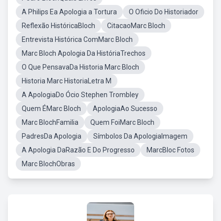
A Philips Ea Apologia a Tortura
O Oficio Do Historiador
Reflexão HistóricaBloch
CitacaoMarc Bloch
Entrevista Histórica ComMarc Bloch
Marc Bloch Apologia Da HistóriaTrechos
O Que PensavaDa Historia Marc Bloch
Historia Marc HistoriaLetra M
A ApologiaDo Ócio Stephen Trombley
Quem ÉMarc Bloch
ApologiaAo Sucesso
Marc BlochFamilia
Quem FoiMarc Bloch
PadresDa Apologia
Símbolos Da ApologiaImagem
A Apologia DaRazão E Do Progresso
MarcBloc Fotos
Marc BlochObras