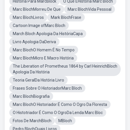
História Para MarcBlock
O Que ÉHistória Marc Bloch
Marc BlochMorreu De Que
Marc BlochVida Pessoal
Marc BlochLivros
Mark BlochFrase
Cartoon Image ofMarc Bloch
March Bloch Apologia Da HistóriaCapa
Livro Apologia DaDeriva
Marc BlochO Homem É No Tempo
Marc BlochMicro E Macro História
The Liberation of Prometheus 1864 by Carl HeinrichBloch
Apologia Da História
Teoria GeralDa História Livro
Frases Sobre O HistoriadorMarc Bloch
Marc BlochBiografia
Marc BlochO Historiador É Como O Ogro Da Floresta
O Histotriador É Como O OgroDa Lenda Marc Bloc
Fotos De MarchBloch
MBloch
Pedro BlochQuais Livros