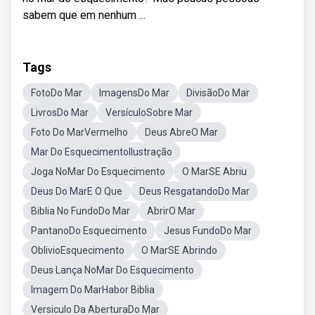
sabem que em nenhum ...
Tags
FotoDo Mar
ImagensDo Mar
DivisãoDo Mar
LivrosDo Mar
VersículoSobre Mar
Foto Do MarVermelho
Deus AbreO Mar
Mar Do EsquecimentoIlustração
Joga NoMar Do Esquecimento
O MarSE Abriu
Deus Do MarE O Que
Deus ResgatandoDo Mar
Biblia No FundoDo Mar
AbrirO Mar
PantanoDo Esquecimento
Jesus FundoDo Mar
OblivioEsquecimento
O MarSE Abrindo
Deus Lança NoMar Do Esquecimento
Imagem Do MarHabor Biblia
Versiculo Da AberturaDo Mar