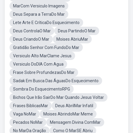
MarCom Versiculo Imagens
Deus Separa a TerraDo Mar
Lete Arte E CríticaDo Esquecimento
Deus ControlaO Mar
Deus PartindoO Mar
Deus CriandoO Mar
Moises AbriuMar
Gratidão Senhor Com FundoDo Mar
Versiculo Alto MarClame Jesus
Versiculo DoDIA Com Agua
Frase Sobre ProfundezasDo Mar
Sadak Em Busca Das ÁguasDo Esquecimento
Sombra Do EsquecimentoRPG
Bichos Que Irão SairDo Mar Quando Jesus Voltar
Frases BiblicasMar
Deus AbrilMar Infatil
Vaga NoMar
Moises AbrindoMar Meme
Pecados NoMar
Mensagem Divina ComMar
No MarDa Oração
Como O MarSE Abriu