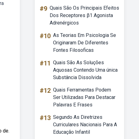
ra
#9
Quais São Os Principais Efeitos
Dos Receptores β1 Agonista
Adrenérgicos
#10
As Teorias Em Psicologia Se
Originaram De Diferentes
Fontes Filosoficas
#11
Quais São As Soluções
Aquosas Contendo Uma única
Substância Dissolvida
#12
Quais Ferramentas Podem
Ser Utilizadas Para Destacar
Palavras E Frases
#13
Segundo As Diretrizes
Curriculares Nacionais Para A
o de.
Educação Infantil