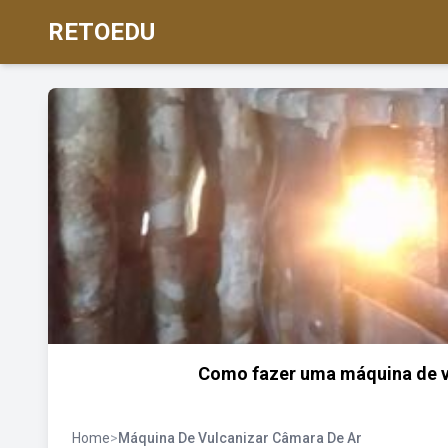
RETOEDU
Como fazer uma máquina de vu
Home
>
Máquina De Vulcanizar Câmara De Ar