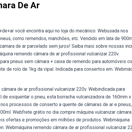
ara De Ar
de+ar você encontra aqui no loja do mecânico. Webusada nos
pneus, como remendos, manchões, etc. Vendido em lata de 900m
camara de ar parcelado sem juros! Saiba mais sobre nossas incr
uina remendo câmara de ar profissional vulcanizar 220v.
o para pneus sem câmara + caixa de remendo para automóveis c
te de rolo de 1kg da vipal. Indicada para consertos em. Webmá
âmara de ar profissional vulcanizar 220v. Webindicada para
l de esquentar o pneu, esta borracha vulcanizadora de 160mm x
 nos processos de conserto a quente de câmaras de ar e pneus,
0ml. Webfrete grátis no dia compre máquina vulcanizar câmara
veis ofertas e promoções em milhões de produtos. Webmáquina
n. Webmáquina remendo câmara de ar profissional vulcanizar 22