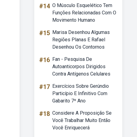
#14
O Músculo Esquelético Tem
Funções Relacionadas Com O
Movimento Humano
#15
Marisa Desenhou Algumas
Regiões Planas E Rafael
Desenhou Os Contornos
#16
Fan - Pesquisa De
Autoanticorpos Dirigidos
Contra Antígenos Celulares
#17
Exercícios Sobre Gerúndio
Particípio E Infinitivo Com
Gabarito 7º Ano
#18
Considere A Proposição Se
Você Trabalhar Muito Então
Você Enriquecerá