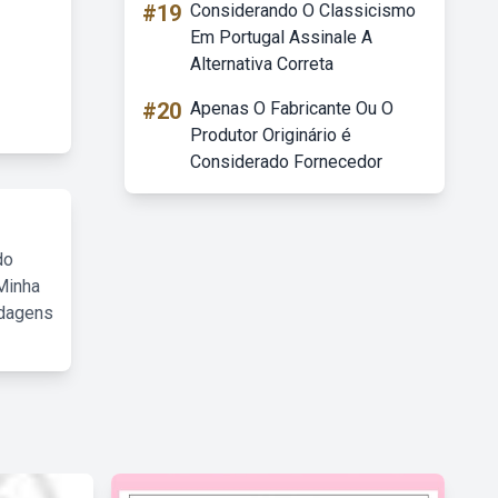
#19
Considerando O Classicismo
Em Portugal Assinale A
Alternativa Correta
#20
Apenas O Fabricante Ou O
Produtor Originário é
Considerado Fornecedor
do
Minha
rdagens