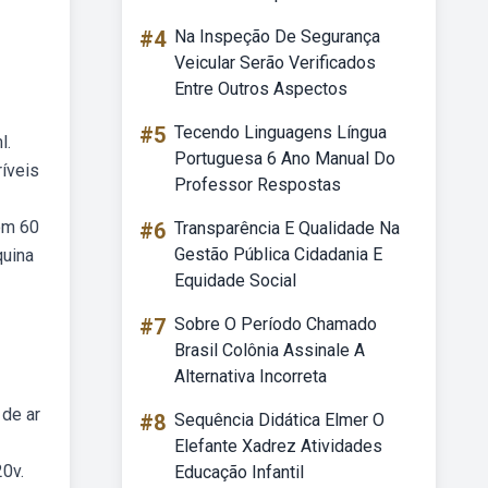
#4
Na Inspeção De Segurança
Veicular Serão Verificados
Entre Outros Aspectos
#5
Tecendo Linguagens Língua
l.
Portuguesa 6 Ano Manual Do
íveis
Professor Respostas
om 60
#6
Transparência E Qualidade Na
Gestão Pública Cidadania E
quina
Equidade Social
#7
Sobre O Período Chamado
Brasil Colônia Assinale A
Alternativa Incorreta
 de ar
#8
Sequência Didática Elmer O
Elefante Xadrez Atividades
0v.
Educação Infantil