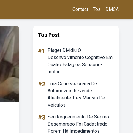
Contact
Tos
DMCA
Top Post
#1
Piaget Dividiu O
Desenvolvimento Cognitivo Em
Quatro Estágios Sensório-
motor
#2
Uma Concessionária De
Automóveis Revende
Atualmente Três Marcas De
Veículos
#3
Seu Requerimento De Seguro
Desemprego Foi Cadastrado
Porem Há Impedimentos