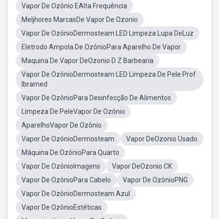
Vapor De Ozônio EAlta Frequência
Meljhores MarcasDe Vapor De Ozonio
Vapor De OzônioDermosteam LED Limpeza Lupa DeLuz
Eletrodo Ampola De OzônioPara Aparelho De Vapor
Maquina De Vapor DeOzonio D Z Barbearia
Vapor De OzônioDermosteam LED Limpeza De Pele Prof
Ibramed
Vapor De OzônioPara Desinfecção De Alimentos
Limpeza De PeleVapor De Ozônio
AparelhoVapor De Ozônio
Vapor De OzônioDermosteam
Vapor DeOzonio Usado
Máquina De OzônioPara Quarto
Vapor De OzônioImagens
Vapor DeOzonio CK
Vapor De OzônioPara Cabelo
Vapor De OzônioPNG
Vapor De OzônioDermosteam Azul
Vapor De OzônioEstéticas