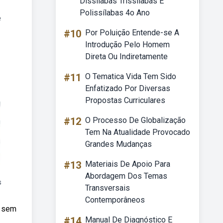
Dissílabas Trissílabas E
Polissílabas 4o Ano
e
#10
Por Poluição Entende-se A
Introdução Pelo Homem
Direta Ou Indiretamente
#11
O Tematica Vida Tem Sido
Enfatizado Por Diversas
Propostas Curriculares
#12
O Processo De Globalização
Tem Na Atualidade Provocado
Grandes Mudanças
#13
Materiais De Apoio Para
Abordagem Dos Temas
s
Transversais
Contemporâneos
, sem
#14
Manual De Diagnóstico E