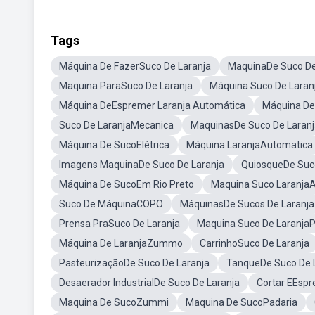
Tags
Máquina De FazerSuco De Laranja
MaquinaDe Suco De
Maquina ParaSuco De Laranja
Máquina Suco De Laranj
Máquina DeEspremer Laranja Automática
Máquina De
Suco De LaranjaMecanica
MaquinasDe Suco De Laranj
Máquina De SucoElétrica
Máquina LaranjaAutomatica
Imagens MaquinaDe Suco De Laranja
QuiosqueDe Suc
Máquina De SucoEm Rio Preto
Maquina Suco Laranja
Suco De MáquinaCOPO
MáquinasDe Sucos De Laranja
Prensa PraSuco De Laranja
Maquina Suco De Laranja
Máquina De LaranjaZummo
CarrinhoSuco De Laranja
PasteurizaçãoDe Suco De Laranja
TanqueDe Suco De 
Desaerador IndustrialDe Suco De Laranja
Cortar EEspr
Maquina De SucoZummi
Maquina De SucoPadaria