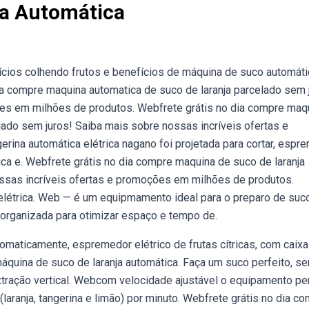
ja Automática
cios colhendo frutos e benefícios de máquina de suco automáti
 compre maquina automatica de suco de laranja parcelado sem 
ões em milhões de produtos. Webfrete grátis no dia compre maq
elado sem juros! Saiba mais sobre nossas incríveis ofertas e
ina automática elétrica nagano foi projetada para cortar, espre
ica e. Webfrete grátis no dia compre maquina de suco de laranja
ssas incríveis ofertas e promoções em milhões de produtos.
elétrica. Web — é um equipmamento ideal para o preparo de suc
m organizada para otimizar espaço e tempo de.
maticamente, espremedor elétrico de frutas cítricas, com caixa
máquina de suco de laranja automática. Faça um suco perfeito, s
tração vertical. Webcom velocidade ajustável o equipamento pe
aranja, tangerina e limão) por minuto. Webfrete grátis no dia c