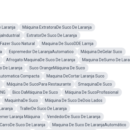
 Laranja
Máquina ExtratoraDe Suco De Laranja
aIndustrial
ExtratorDe Suco De Laranja
Fazer Suco Natural
Maquina De SucoDDE Larnja
a
Espremedor De LaranjaAutomatico
Máquina DeGelar Suco
Afrogato MaquinaDe Suco De Laranja
Maquina DeSumo De Lara
o De Laranja
Suco OrangeMáquina De Suco
Automatica Compacta
Maquina DeCortar Laranja Suco
Máquina De SucoPara Restaurante
SmaquinaDe Suco
PNG
Bico DaMáquina De Suco
Máquina De SucoProfissional
MaquinhaDe Suco
Máquina De Suco DeDois Lados
Laranja
TrallerDe Suco De Laranja
emer Laranja Máquina
VendedorDe Suco De Laranja
CarroDe Suco De Laranja
Maquina De Suco De LaranjaAutomático