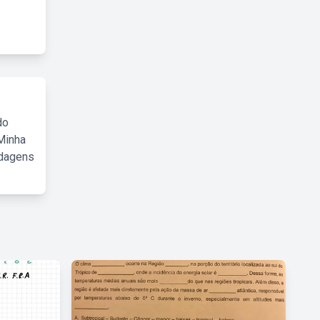
do
Minha
rdagens