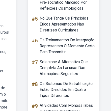
Pré-socrático Marcado Por
Reflexões Cosmológicas
#5
No Que Tange Os Principios
Eticos Apresentados Nas
ca
Diretrizes Curriculares
juros!
uina
#6
Os Treinamentos De Integração
Representam O Momento Certo
mer,
Para Transmitir
#7
Selecione A Alternativa Que
Completa As Lacunas Das
os
Afirmações Seguintes
#8
Os Sistemas De Estratificação
 de
Estão Divididos Em Quatro
em o
Tipos Diferentes
rmite
#9
Atividades Com Monossílabas
ompre