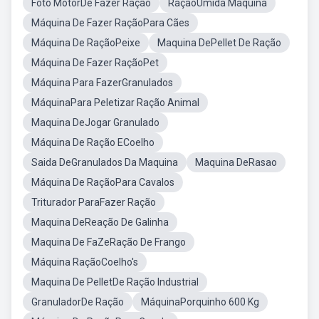
Foto MotorDe Fazer Ração
RaçãoÚmida Maquina
Máquina De Fazer RaçãoPara Cães
Máquina De RaçãoPeixe
Maquina DePellet De Ração
Máquina De Fazer RaçãoPet
Máquina Para FazerGranulados
MáquinaPara Peletizar Ração Animal
Maquina DeJogar Granulado
Máquina De Ração ECoelho
Saida DeGranulados Da Maquina
Maquina DeRasao
Máquina De RaçãoPara Cavalos
Triturador ParaFazer Ração
Maquina DeReação De Galinha
Maquina De FaZeRação De Frango
Máquina RaçãoCoelho's
Maquina De PelletDe Ração Industrial
GranuladorDe Ração
MáquinaPorquinho 600 Kg