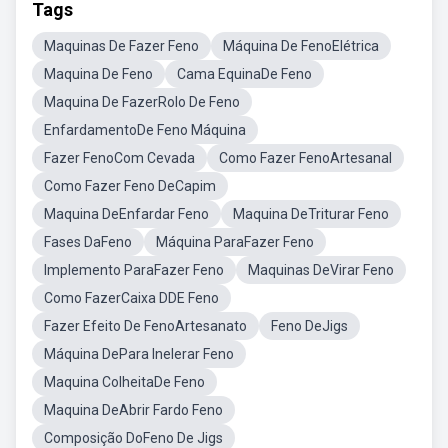
Tags
Maquinas De Fazer Feno
Máquina De FenoElétrica
Maquina De Feno
Cama EquinaDe Feno
Maquina De FazerRolo De Feno
EnfardamentoDe Feno Máquina
Fazer FenoCom Cevada
Como Fazer FenoArtesanal
Como Fazer Feno DeCapim
Maquina DeEnfardar Feno
Maquina DeTriturar Feno
Fases DaFeno
Máquina ParaFazer Feno
Implemento ParaFazer Feno
Maquinas DeVirar Feno
Como FazerCaixa DDE Feno
Fazer Efeito De FenoArtesanato
Feno DeJigs
Máquina DePara Inelerar Feno
Maquina ColheitaDe Feno
Maquina DeAbrir Fardo Feno
Composição DoFeno De Jigs