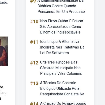
#9
A Multidimensionalidade Da
dade.
Didática Ocorre Quando
Pensamos Em Um Processo
#10
Nos Eixos Cuidar E Educar
São Apresentados Como
Binômios Indissociáveis
#11
Identifique A Alternativa
Incorreta Nas Tratativas Da
Lei De Softwares.
#12
Cite Três Funções Das
Câmaras Municipais Nas
Principais Vilas Coloniais
#13
A Técnica De Controle
de
Biológico Utilizada Pela
ta e
Pesquisadora Consiste Na
s
#14
A Criação Do Feijão-tropeiro