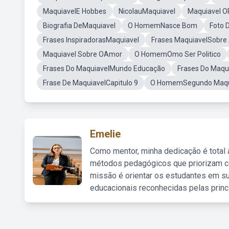
MaquiavelE Hobbes
NicolauMaquiavel
Maquiavel O
Biografia DeMaquiavel
O HomemNasce Bom
Foto
Frases InspiradorasMaquiavel
Frases MaquiavelSobre
Maquiavel Sobre OAmor
O HomemOmo Ser Politico
Frases Do MaquiavelMundo Educação
Frases Do Maqu
Frase De MaquiavelCapitulo 9
O HomemSegundo Maqu
Emelie
Como mentor, minha dedicação é total
métodos pedagógicos que priorizam co
missão é orientar os estudantes em su
educacionais reconhecidas pelas princ