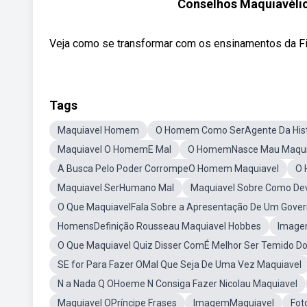
Conselhos Maquiavélico
Veja como se transformar com os ensinamentos da Filo
Tags
Maquiavel Homem
O Homem Como SerAgente Da Hist
Maquiavel O HomemE Mal
O HomemNasce Mau Maqui
A Busca Pelo Poder CorrompeO Homem Maquiavel
O 
Maquiavel SerHumano Mal
Maquiavel Sobre Como De
O Que MaquiavelFala Sobre a Apresentação De Um Gove
HomensDefinição Rousseau Maquiavel Hobbes
Image
O Que Maquiavel Quiz Disser ComÉ Melhor Ser Temido 
SE for Para Fazer OMal Que Seja De Uma Vez Maquiavel
N a Nada Q OHoeme N Consiga Fazer Nicolau Maquiavel
Maquiavel OPríncipe Frases
ImagemMaquiavel
Fot