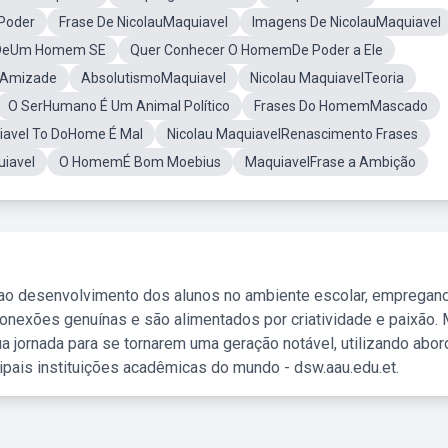
Poder
Frase De NicolauMaquiavel
Imagens De NicolauMaquiavel
 DeUm Homem SE
Quer Conhecer O HomemDe Poder a Ele
 Amizade
AbsolutismoMaquiavel
Nicolau MaquiavelTeoria
O SerHumano É Um Animal Político
Frases Do HomemMascado
iavel To DoHome É Mal
Nicolau MaquiavelRenascimento Frases
iavel
O HomemÉ Bom Moebius
MaquiavelFrase a Ambição
 ao desenvolvimento dos alunos no ambiente escolar, empregan
nexões genuínas e são alimentados por criatividade e paixão. 
a jornada para se tornarem uma geração notável, utilizando abo
ipais instituições acadêmicas do mundo - dsw.aau.edu.et.