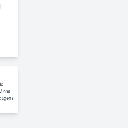
do
Minha
rdagens