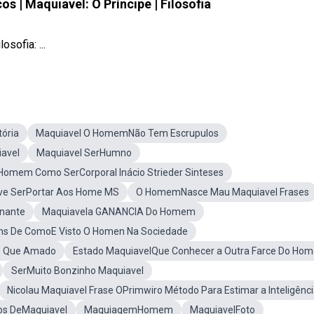
s | Maquiavel: O Príncipe | Filosofia
sofia: ...
ória
Maquiavel O HomemNão Tem Escrupulos
avel
Maquiavel SerHumno
Homem Como SerCorporal Inácio Strieder Sinteses
ve SerPortar Aos Home MS
O HomemNasce Mau Maquiavel Frases
rnante
Maquiavela GANANCIA Do Homem
ns De ComoE Visto O Homen Na Sociedade
Do Que Amado
Estado MaquiavelQue Conhecer a Outra Farce Do Ho
SerMuito Bonzinho Maquiavel
Nicolau Maquiavel Frase OPrimwiro Método Para Estimar a Inteligênc
os DeMaquiavel
MaquiagemHomem
MaquiavelFoto