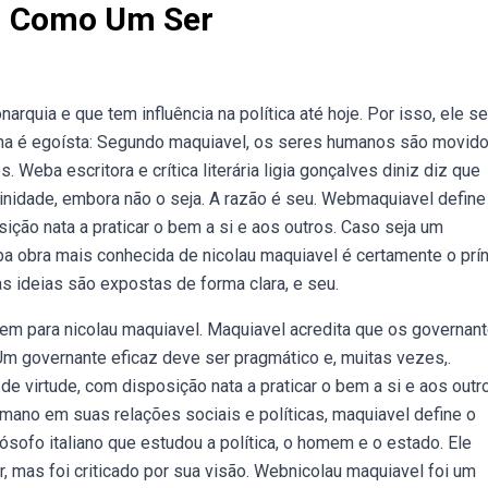
m Como Um Ser
rquia e que tem influência na política até hoje. Por isso, ele 
na é egoísta: Segundo maquiavel, os seres humanos são movid
 Weba escritora e crítica literária ligia gonçalves diniz diz que
nidade, embora não o seja. A razão é seu. Webmaquiavel define
ção nata a praticar o bem a si e aos outros. Caso seja um
 obra mais conhecida de nicolau maquiavel é certamente o prín
 ideias são expostas de forma clara, e seu.
em para nicolau maquiavel. Maquiavel acredita que os governan
m governante eficaz deve ser pragmático e, muitas vezes,.
virtude, com disposição nata a praticar o bem a si e aos outr
mano em suas relações sociais e políticas, maquiavel define o
ofo italiano que estudou a política, o homem e o estado. Ele
, mas foi criticado por sua visão. Webnicolau maquiavel foi um