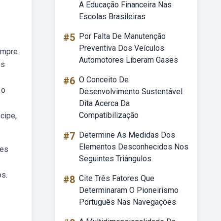
A Educação Financeira Nas
Escolas Brasileiras
#5
Por Falta De Manutenção
Preventiva Dos Veículos
sempre
Automotores Liberam Gases
os
#6
O Conceito De
 o
Desenvolvimento Sustentável
Dita Acerca Da
Compatibilização
cipe,
#7
Determine As Medidas Dos
Elementos Desconhecidos Nos
tes
Seguintes Triângulos
os.
#8
Cite Três Fatores Que
Determinaram O Pioneirismo
Português Nas Navegações